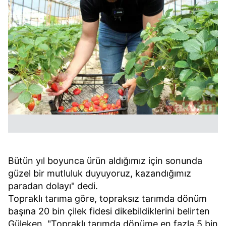
verileriniz işlenmekte olup gerekli olan çerezler bilgi
toplumu hizmetlerinin sunulması amacıyla
kullanılmaktadır. Diğer çerezler, sitemizin daha işlevsel
kılınması ve kişiselleştirilmesi ve sizlere yönelik
reklam/pazarlama faaliyetlerinin yapılması, amaçlarıyla
sınırlı olarak açık rızanız dahilinde kullanılacaktır.
Çerezlere ilişkin tercihlerinizi aşağıda yer alan panel
vasıtasıyla belirleyebilirsiniz. Çerezlere ilişkin detaylı bilgi
için Ayarlar butonuna tıklayabilir,
Çerez Bilgilendirme
Metnimizi
ziyaret edebilirsiniz.
6698 sayılı Kişisel Verilerin Korunması Kanunu uyarınca
Bütün yıl boyunca ürün aldığımız için sonunda
hazırlanmış Aydınlatma Metnimizi okumak ve sitemizde
güzel bir mutluluk duyuyoruz, kazandığımız
ilgili mevzuata uygun olarak kullanılan çerezlerle ilgili bilgi
paradan dolayı" dedi.
almak için lütfen
tıklayınız
.
Topraklı tarıma göre, topraksız tarımda dönüm
başına 20 bin çilek fidesi dikebildiklerini belirten
Güleken, "Topraklı tarımda dönüme en fazla 5 bin