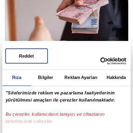
Reddet
Rıza
Bilgiler
Reklam Ayarları
Hakkında
GÜBRE VE YEM FİYATLARINDA İNDİRİM
"Sitelerimizde reklam ve pazarlama faaliyetlerinin
Cumhurbaşkanı Erdoğan, gübre ve yem
yürütülmesi amaçları ile çerezler kullanılmaktadır.
fiyatlarında indirim yapıldığını açıkladı. Fiyatların
nisan sonuna kadar sabitlendiğini belirten
Bu çerezler, kullanıcıların tarayıcı ve cihazlarını
Cumhurbaşkanı Erdoğan, "Bugün bir müjde çiftçi
tanımlayarak çalışırlar.
ve tüketicilerimize vermek istiyorum. Salgın