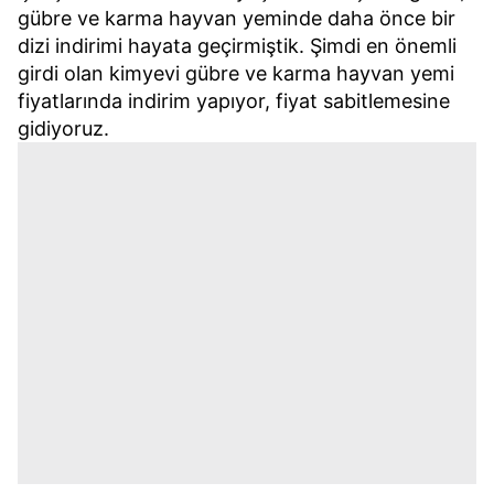
gübre ve karma hayvan yeminde daha önce bir
kılınması ve kişiselleştirilmesi ve sizlere yönelik
dizi indirimi hayata geçirmiştik. Şimdi en önemli
reklam/pazarlama faaliyetlerinin yapılması, amaçlarıyla
sınırlı olarak açık rızanız dahilinde kullanılacaktır.
girdi olan kimyevi gübre ve karma hayvan yemi
fiyatlarında indirim yapıyor, fiyat sabitlemesine
Çerezlere ilişkin tercihlerinizi aşağıda yer alan panel
gidiyoruz.
vasıtasıyla belirleyebilirsiniz. Çerezlere ilişkin detaylı bilgi
için Ayarlar butonuna tıklayabilir,
Çerez Bilgilendirme
Metnimizi
ziyaret edebilirsiniz.
6698 sayılı Kişisel Verilerin Korunması Kanunu uyarınca
hazırlanmış Aydınlatma Metnimizi okumak ve sitemizde
ilgili mevzuata uygun olarak kullanılan çerezlerle ilgili bilgi
almak için lütfen
tıklayınız
.