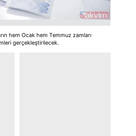
 çerezlerle ilgili bilgi almak için lütfen
tıklayınız
.
nların hem Ocak hem Temmuz zamları
mleri gerçekleştirilecek.