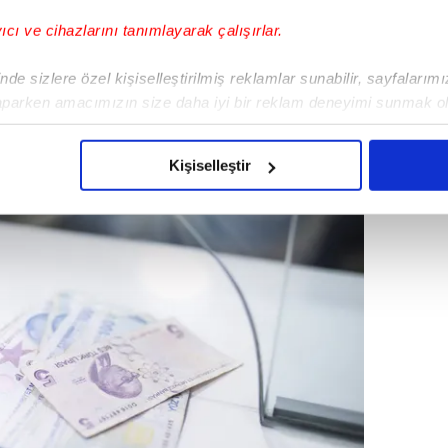
k herkese yansıtılacak.
yıcı ve cihazlarını tanımlayarak çalışırlar.
de sizlere özel kişiselleştirilmiş reklamlar sunabilir, sayfalarım
aparken amacımızın size daha iyi bir reklam deneyimi sunmak ol
imizden gelen çabayı gösterdiğimizi ve bu noktada, reklamların ma
olduğunu sizlere hatırlatmak isteriz.
Kişiselleştir
çerezlere izin vermedikleri takdirde, kullanıcılara hedefli reklaml
abilmek için İnternet Sitemizde kendimize ve üçüncü kişilere ait 
isel verileriniz işlenmekte olup gerekli olan çerezler bilgi toplum
 çerezler, sitemizin daha işlevsel kılınması ve kişiselleştirilmes
 yapılması, amaçlarıyla sınırlı olarak açık rızanız dahilinde kulla
aşağıda yer alan panel vasıtasıyla belirleyebilirsiniz. Çerezlere iliş
lgilendirme Metnimizi
ziyaret edebilirsiniz.
Korunması Kanunu uyarınca hazırlanmış Aydınlatma Metnimizi okum