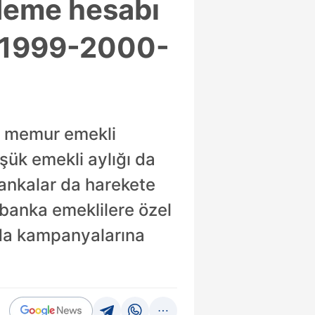
deme hesabı
i! 1999-2000-
3, memur emekli
üşük emekli aylığı da
bankalar da harekete
 banka emeklilere özel
 da kampanyalarına