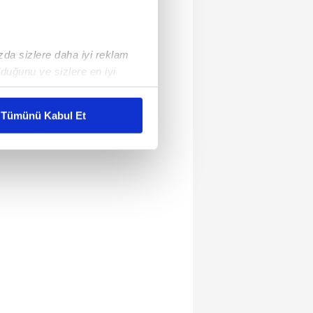
ızda sizlere daha iyi reklam
duğunu ve sizlere en iyi
liyetlerimizi karşılamak
Tümünü Kabul Et
ar gösterilmeyecektir."
çerezler kullanılmaktadır. Bu
u hizmetlerinin sunulması
i ve sizlere yönelik
nılacaktır.
kin detaylı bilgi için Ayarlar
ak ve sitemizde ilgili