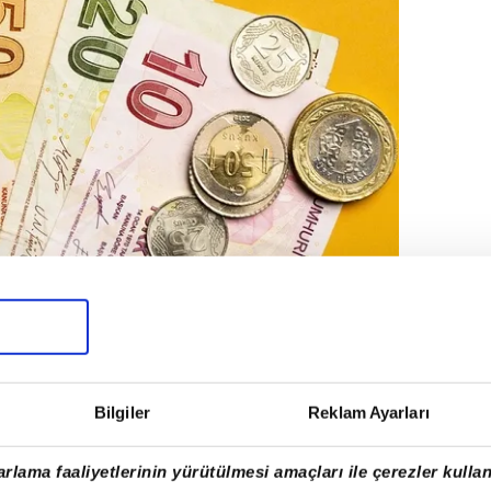
Bilgiler
Reklam Ayarları
de 49.25 hem de bu ay yapılan yüzde
rlama faaliyetlerinin yürütülmesi amaçları ile çerezler kullan
evcut emekliler yararlanmıyor. Bu artışlar,