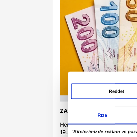
Reddet
ZAMLAR YANSITILIYOR
Rıza
Hem geçtiğimiz Ocak'taki yüz
"Sitelerimizde reklam ve paza
19.31- 24.73 artıştan sadece m