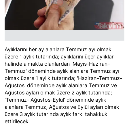
reklam/pazarlama faaliyetlerinin yapılması, amaçlarıyla
sınırlı olarak açık rızanız dahilinde kullanılacaktır.
Çerezlere ilişkin tercihlerinizi aşağıda yer alan panel
vasıtasıyla belirleyebilirsiniz. Çerezlere ilişkin detaylı bilgi
için Ayarlar butonuna tıklayabilir,
Çerez Bilgilendirme
Metnimizi
ziyaret edebilirsiniz.
Aylıklarını her ay alanlara Temmuz ayı olmak
6698 sayılı Kişisel Verilerin Korunması Kanunu uyarınca
üzere 1 aylık tutarında; aylıklarını üçer aylıklar
hazırlanmış Aydınlatma Metnimizi okumak ve sitemizde
halinde almakta olanlardan 'Mayıs-Haziran-
ilgili mevzuata uygun olarak kullanılan çerezlerle ilgili bilgi
Temmuz' döneminde aylık alanlara Temmuz ayı
almak için lütfen
tıklayınız
.
olmak üzere 1 aylık tutarında; 'Haziran-Temmuz-
Ağustos' döneminde aylık alanlara Temmuz ve
Ağustos ayları olmak üzere 2 aylık tutarında;
'Temmuz- Ağustos-Eylül' döneminde aylık
alanlara Temmuz, Ağustos ve Eylül ayları olmak
üzere 3 aylık tutarında aylık farkı tahakkuk
ettirilecek.