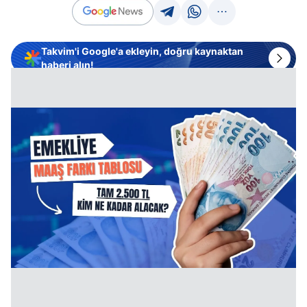
Takvim'i Google'a ekleyin, doğru kaynaktan
haberi alın!