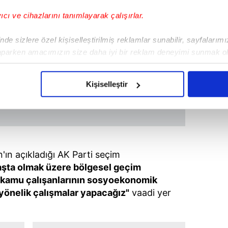
yıcı ve cihazlarını tanımlayarak çalışırlar.
de sizlere özel kişiselleştirilmiş reklamlar sunabilir, sayfalarım
aparken amacımızın size daha iyi bir reklam deneyimi sunmak ol
imizden gelen çabayı gösterdiğimizi ve bu noktada, reklamların ma
olduğunu sizlere hatırlatmak isteriz.
Kişiselleştir
çerezlere izin vermedikleri takdirde, kullanıcılara hedefli reklaml
abilmek için İnternet Sitemizde kendimize ve üçüncü kişilere ait 
isel verileriniz işlenmekte olup gerekli olan çerezler bilgi toplum
 çerezler, sitemizin daha işlevsel kılınması ve kişiselleştirilmes
ın açıkladığı AK Parti seçim
 yapılması, amaçlarıyla sınırlı olarak açık rızanız dahilinde kulla
aşta olmak üzere bölgesel geçim
k kamu çalışanlarının sosyoekonomik
aşağıda yer alan panel vasıtasıyla belirleyebilirsiniz. Çerezlere iliş
e yönelik çalışmalar yapacağız"
vaadi yer
lgilendirme Metnimizi
ziyaret edebilirsiniz.
Korunması Kanunu uyarınca hazırlanmış Aydınlatma Metnimizi okum