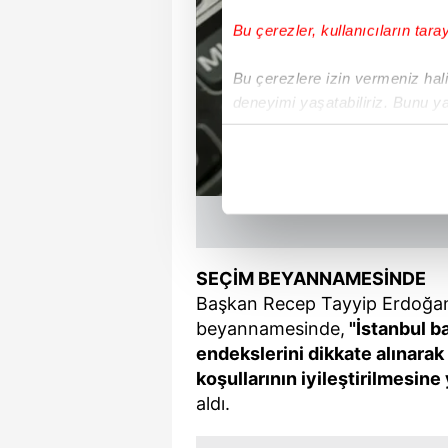
Bu çerezler, kullanıcıların tara
Bu çerezlere izin vermeniz halin
deneyimi yaşatabiliriz. Bunu y
içerikleri sunabilmek adına el
noktasında tek gelir kalemimiz 
Her halükârda, kullanıcılar, bu 
Sizlere daha iyi bir hizmet sun
çerezler vasıtasıyla çeşitli kiş
SEÇİM BEYANNAMESİNDE
amacıyla kullanılmaktadır. Diğer
Başkan Recep Tayyip Erdoğan'
reklam/pazarlama faaliyetlerinin
beyannamesinde,
"İstanbul b
endekslerini dikkate alınara
Çerezlere ilişkin tercihlerinizi 
koşullarının iyileştirilmesin
butonuna tıklayabilir,
Çerez Bi
aldı.
6698 sayılı Kişisel Verilerin 