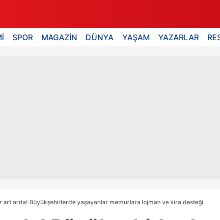
İ
SPOR
MAGAZİN
DÜNYA
YAŞAM
YAZARLAR
RE
r art arda! Büyükşehirlerde yaşayanlar memurlara lojman ve kira desteği