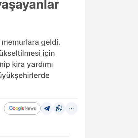
yaşayanlar
a memurlara geldi.
kseltilmesi için
ip kira yardımı
büyükşehirlerde