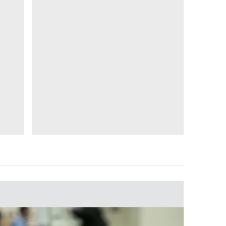
 çerezlerle ilgili bilgi almak için lütfen
tıklayınız
.