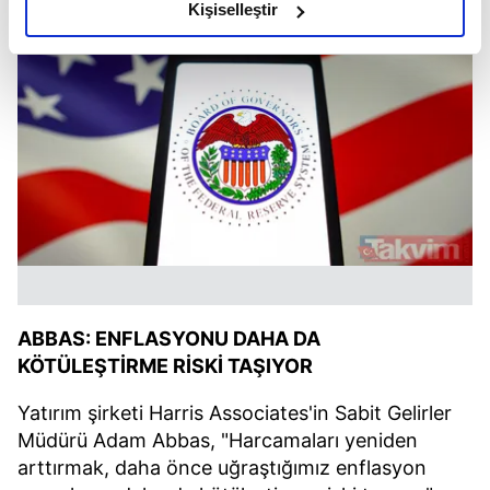
olduğunu ve sizlere en iyi içerikleri sunabilmek adına
Kişiselleştir
elimizden gelen çabayı gösterdiğimizi ve bu noktada,
reklamların maliyetlerimizi karşılamak noktasında tek gelir
kalemimiz olduğunu sizlere hatırlatmak isteriz.
Her halükârda, kullanıcılar, bu çerezlere izin vermedikleri
takdirde, kullanıcılara hedefli reklamlar
gösterilmeyecektir."
Sizlere daha iyi bir hizmet sunabilmek için İnternet
Sitemizde kendimize ve üçüncü kişilere ait çerezler
kullanılmaktadır. Bu çerezler vasıtasıyla çeşitli kişisel
verileriniz işlenmekte olup gerekli olan çerezler bilgi
ABBAS: ENFLASYONU DAHA DA
toplumu hizmetlerinin sunulması amacıyla
KÖTÜLEŞTİRME RİSKİ TAŞIYOR
kullanılmaktadır. Diğer çerezler, sitemizin daha işlevsel
kılınması ve kişiselleştirilmesi ve sizlere yönelik
Yatırım şirketi Harris Associates'in Sabit Gelirler
reklam/pazarlama faaliyetlerinin yapılması, amaçlarıyla
Müdürü Adam Abbas, "Harcamaları yeniden
sınırlı olarak açık rızanız dahilinde kullanılacaktır.
arttırmak, daha önce uğraştığımız enflasyon