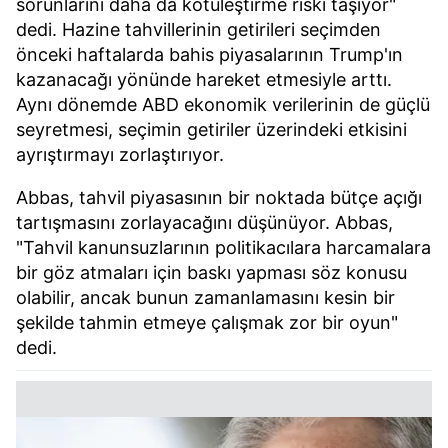
sorunlarını daha da kötüleştirme riski taşıyor"
Çerezlere ilişkin tercihlerinizi aşağıda yer alan panel
dedi. Hazine tahvillerinin getirileri seçimden
vasıtasıyla belirleyebilirsiniz. Çerezlere ilişkin detaylı bilgi
önceki haftalarda bahis piyasalarının Trump'ın
için Ayarlar butonuna tıklayabilir,
Çerez Bilgilendirme
kazanacağı yönünde hareket etmesiyle arttı.
Metnimizi
ziyaret edebilirsiniz.
Aynı dönemde ABD ekonomik verilerinin de güçlü
seyretmesi, seçimin getiriler üzerindeki etkisini
6698 sayılı Kişisel Verilerin Korunması Kanunu uyarınca
ayrıştırmayı zorlaştırıyor.
hazırlanmış Aydınlatma Metnimizi okumak ve sitemizde
ilgili mevzuata uygun olarak kullanılan çerezlerle ilgili bilgi
Abbas, tahvil piyasasının bir noktada bütçe açığı
almak için lütfen
tıklayınız
.
tartışmasını zorlayacağını düşünüyor. Abbas,
"Tahvil kanunsuzlarının politikacılara harcamalara
bir göz atmaları için baskı yapması söz konusu
olabilir, ancak bunun zamanlamasını kesin bir
şekilde tahmin etmeye çalışmak zor bir oyun"
dedi.