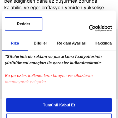
beklediğinden daha az düşürmek zorunda
kalabilir. Ve eğer enflasyon yeniden yükselişe
geçerse, faiz oranlarını yeniden yükseltmesi
gerekebilir.
Reddet
Rıza
Bilgiler
Reklam Ayarları
Hakkında
"Sitelerimizde reklam ve pazarlama faaliyetlerinin
yürütülmesi amaçları ile çerezler kullanılmaktadır.
Bu çerezler, kullanıcıların tarayıcı ve cihazlarını
tanımlayarak çalışırlar.
Bu çerezlere izin vermeniz halinde sizlere özel
kişiselleştirilmiş reklamlar sunabilir, sayfalarımızda sizlere
Tümünü Kabul Et
daha iyi reklam deneyimi yaşatabiliriz. Bunu yaparken
amacımızın size daha iyi bir reklam deneyimi sunmak