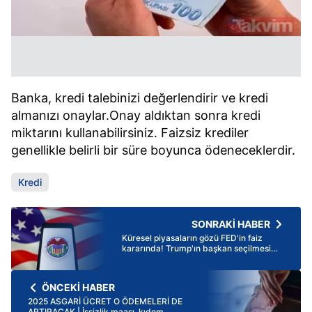
Banka, kredi talebinizi değerlendirir ve kredi
almanızı onaylar.Onay aldıktan sonra kredi
miktarını kullanabilirsiniz. Faizsiz krediler
genellikle belirli bir süre boyunca ödeneceklerdir.
Kredi
SONRAKİ HABER
Küresel piyasaların gözü FED'in faiz
kararında! Trump'ın başkan seçilmesi
kararı ne yönde etkileyecek?
Uzmanlardan FED yorumu
ÖNCEKİ HABER
2025 ASGARİ ÜCRET O ÖDEMELERİ DE
ARTIRACAK | İşsizlik maaşı, kıdem