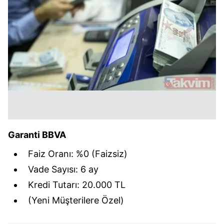
hazırlanmış Aydınlatma Metnimizi okumak ve sitemizde
ilgili mevzuata uygun olarak kullanılan çerezlerle ilgili bilgi
almak için lütfen
tıklayınız
.
Garanti BBVA
Faiz Oranı: %0 (Faizsiz)
Vade Sayısı: 6 ay
Kredi Tutarı: 20.000 TL
(Yeni Müşterilere Özel)