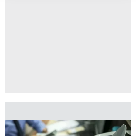
takdirde, kullanıcılara hedefli reklamlar
gösterilmeyecektir."
Sizlere daha iyi bir hizmet sunabilmek için İnternet
Sitemizde kendimize ve üçüncü kişilere ait çerezler
kullanılmaktadır. Bu çerezler vasıtasıyla çeşitli kişisel
verileriniz işlenmekte olup gerekli olan çerezler bilgi
toplumu hizmetlerinin sunulması amacıyla
kullanılmaktadır. Diğer çerezler, sitemizin daha işlevsel
kılınması ve kişiselleştirilmesi ve sizlere yönelik
reklam/pazarlama faaliyetlerinin yapılması, amaçlarıyla
sınırlı olarak açık rızanız dahilinde kullanılacaktır.
Çerezlere ilişkin tercihlerinizi aşağıda yer alan panel
vasıtasıyla belirleyebilirsiniz. Çerezlere ilişkin detaylı bilgi
için Ayarlar butonuna tıklayabilir,
Çerez Bilgilendirme
Metnimizi
ziyaret edebilirsiniz.
6698 sayılı Kişisel Verilerin Korunması Kanunu uyarınca