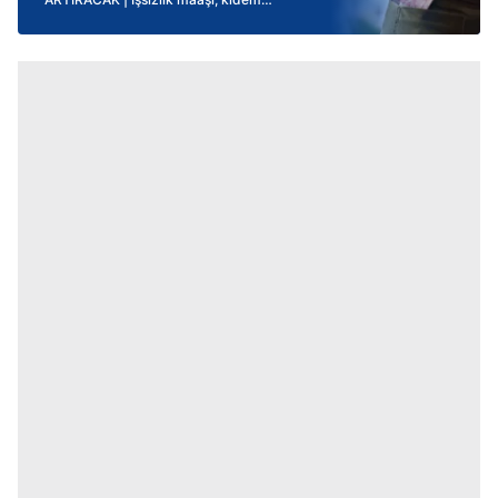
tazminatı, ihbar tazminatı, rapor parası,
stajyer ücreti...