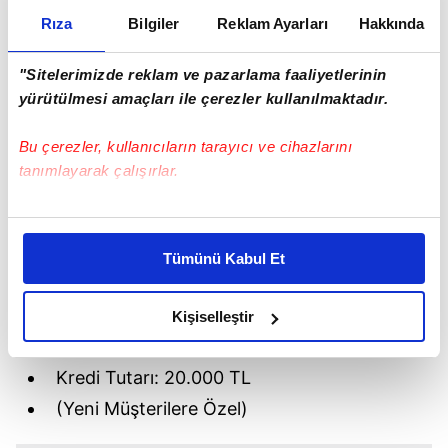
Rıza
Bilgiler
Reklam Ayarları
Hakkında
"Sitelerimizde reklam ve pazarlama faaliyetlerinin
yürütülmesi amaçları ile çerezler kullanılmaktadır.
Bu çerezler, kullanıcıların tarayıcı ve cihazlarını
tanımlayarak çalışırlar.
Bu çerezlere izin vermeniz halinde sizlere özel
kişiselleştirilmiş reklamlar sunabilir, sayfalarımızda sizlere
Tümünü Kabul Et
daha iyi reklam deneyimi yaşatabiliriz. Bunu yaparken
QNB
amacımızın size daha iyi bir reklam deneyimi sunmak
Faiz Oranı: %0 (Faizsiz)
olduğunu ve sizlere en iyi içerikleri sunabilmek adına
Kişiselleştir
elimizden gelen çabayı gösterdiğimizi ve bu noktada,
Vade Sayısı: 6 ay
reklamların maliyetlerimizi karşılamak noktasında tek gelir
Kredi Tutarı: 20.000 TL
kalemimiz olduğunu sizlere hatırlatmak isteriz.
(Yeni Müşterilere Özel)
Her halükârda, kullanıcılar, bu çerezlere izin vermedikleri