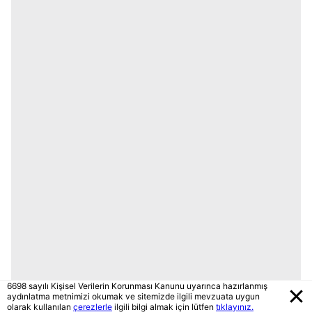
6698 sayılı Kişisel Verilerin Korunması Kanunu uyarınca hazırlanmış
aydınlatma metnimizi okumak ve sitemizde ilgili mevzuata uygun
olarak kullanılan
çerezlerle
ilgili bilgi almak için lütfen
tıklayınız.