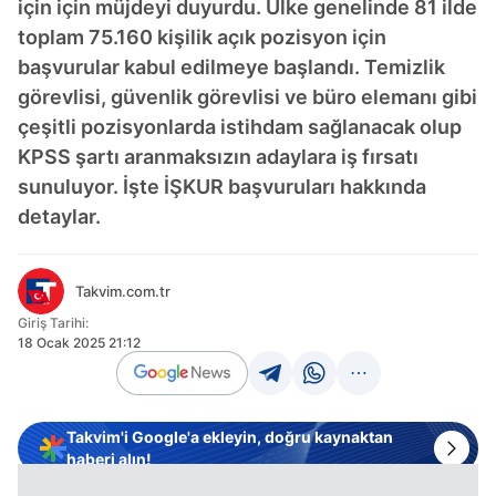
için için müjdeyi duyurdu. Ülke genelinde 81 ilde
toplam 75.160 kişilik açık pozisyon için
başvurular kabul edilmeye başlandı. Temizlik
görevlisi, güvenlik görevlisi ve büro elemanı gibi
çeşitli pozisyonlarda istihdam sağlanacak olup
KPSS şartı aranmaksızın adaylara iş fırsatı
sunuluyor. İşte İŞKUR başvuruları hakkında
detaylar.
Takvim.com.tr
Giriş Tarihi:
18 Ocak 2025 21:12
Takvim'i Google'a ekleyin, doğru kaynaktan
haberi alın!