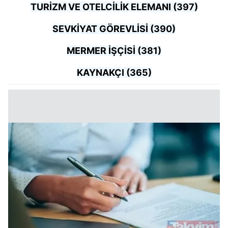
kullanılmaktadır. Bu çerezler vasıtasıyla çeşitli kişisel
TURİZM VE OTELCİLİK ELEMANI (397)
verileriniz işlenmekte olup gerekli olan çerezler bilgi
toplumu hizmetlerinin sunulması amacıyla
SEVKİYAT GÖREVLİSİ (390)
kullanılmaktadır. Diğer çerezler, sitemizin daha işlevsel
MERMER İŞÇİSİ (381)
kılınması ve kişiselleştirilmesi ve sizlere yönelik
reklam/pazarlama faaliyetlerinin yapılması, amaçlarıyla
KAYNAKÇI (365)
sınırlı olarak açık rızanız dahilinde kullanılacaktır.
Çerezlere ilişkin tercihlerinizi aşağıda yer alan panel
vasıtasıyla belirleyebilirsiniz. Çerezlere ilişkin detaylı bilgi
için Ayarlar butonuna tıklayabilir,
Çerez Bilgilendirme
Metnimizi
ziyaret edebilirsiniz.
6698 sayılı Kişisel Verilerin Korunması Kanunu uyarınca
hazırlanmış Aydınlatma Metnimizi okumak ve sitemizde
ilgili mevzuata uygun olarak kullanılan çerezlerle ilgili bilgi
almak için lütfen
tıklayınız
.