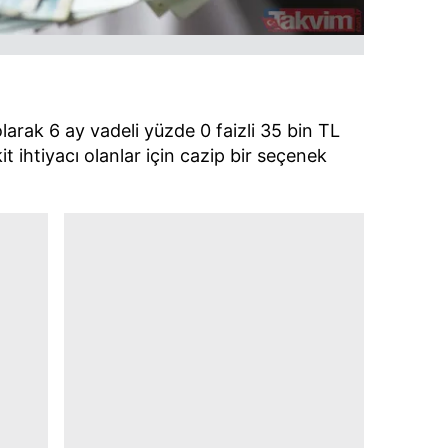
 çerezlerle ilgili bilgi almak için lütfen
tıklayınız
.
larak 6 ay vadeli yüzde 0 faizli 35 bin TL
t ihtiyacı olanlar için cazip bir seçenek