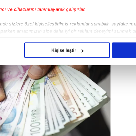
yıcı ve cihazlarını tanımlayarak çalışırlar.
de sizlere özel kişiselleştirilmiş reklamlar sunabilir, sayfalarım
aparken amacımızın size daha iyi bir reklam deneyimi sunmak ol
imizden gelen çabayı gösterdiğimizi ve bu noktada, reklamların ma
olduğunu sizlere hatırlatmak isteriz.
Kişiselleştir
çerezlere izin vermedikleri takdirde, kullanıcılara hedefli reklaml
abilmek için İnternet Sitemizde kendimize ve üçüncü kişilere ait 
isel verileriniz işlenmekte olup gerekli olan çerezler bilgi toplum
 çerezler, sitemizin daha işlevsel kılınması ve kişiselleştirilmes
 yapılması, amaçlarıyla sınırlı olarak açık rızanız dahilinde kulla
aşağıda yer alan panel vasıtasıyla belirleyebilirsiniz. Çerezlere iliş
lgilendirme Metnimizi
ziyaret edebilirsiniz.
Korunması Kanunu uyarınca hazırlanmış Aydınlatma Metnimizi okum