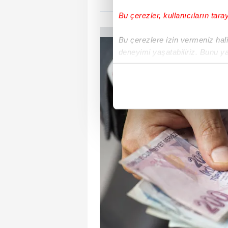
Bu çerezler, kullanıcıların tara
Bu çerezlere izin vermeniz halin
deneyimi yaşatabiliriz. Bunu y
içerikleri sunabilmek adına el
noktasında tek gelir kalemimiz 
Her halükârda, kullanıcılar, bu 
Sizlere daha iyi bir hizmet sun
çerezler vasıtasıyla çeşitli kiş
amacıyla kullanılmaktadır. Diğer
reklam/pazarlama faaliyetlerinin
Çerezlere ilişkin tercihlerinizi 
butonuna tıklayabilir,
Çerez Bi
6698 sayılı Kişisel Verilerin 