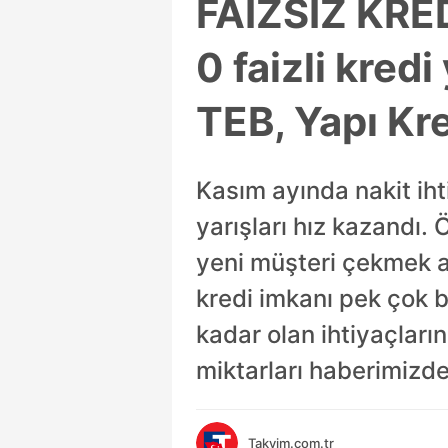
FAİZSİZ KRE
0 faizli kredi
TEB, Yapı Kre
Kasım ayında nakit iht
yarışları hız kazandı. Ö
yeni müşteri çekmek a
kredi imkanı pek çok 
kadar olan ihtiyaçları
miktarları haberimizde
Takvim.com.tr