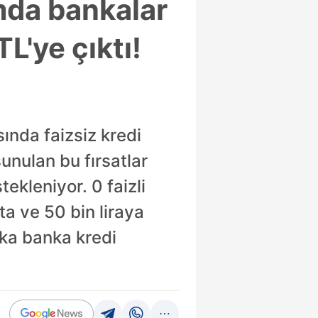
da bankalar
TL'ye çıktı!
ında faizsiz kredi
sunulan bu fırsatlar
kleniyor. 0 faizli
a ve 50 bin liraya
nka banka kredi