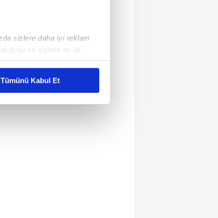
ızda sizlere daha iyi reklam
duğunu ve sizlere en iyi
liyetlerimizi karşılamak
Tümünü Kabul Et
ar gösterilmeyecektir."
çerezler kullanılmaktadır. Bu
u hizmetlerinin sunulması
i ve sizlere yönelik
nılacaktır.
kin detaylı bilgi için Ayarlar
ak ve sitemizde ilgili