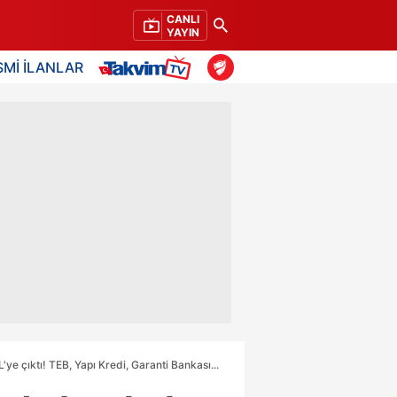
CANLI
YAYIN
SMİ İLANLAR
e çıktı! TEB, Yapı Kredi, Garanti Bankası...