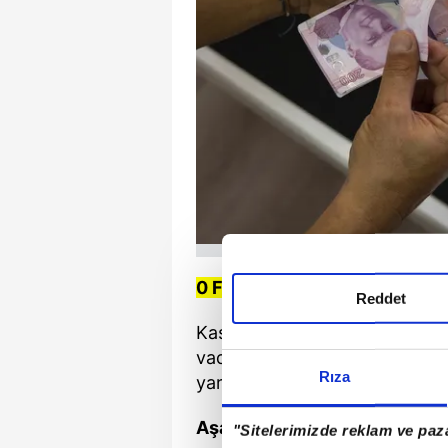
0 Faizli Kredi İmkanları
Reddet
Kasım ayı boyunca vatandaşla
vadeli 50 bin TL ve 12 ay vade
Rıza
yararlanabiliyor.
Aşağıda 0 faizli kredi sunan b
"Sitelerimizde reklam ve paza