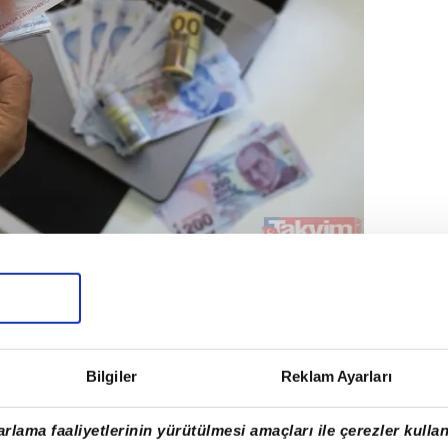
r yeni müşteri olarak bankalardan 6 ay
li 20 bin TL kredi imkanlarından
Bilgiler
Reklam Ayarları
ankaların detayları yer alıyor:
rlama faaliyetlerinin yürütülmesi amaçları ile çerezler kullan