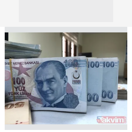
Metnimizi
ziyaret edebilirsiniz.
6698 sayılı Kişisel Verilerin Korunması Kanunu uyarınca
hazırlanmış Aydınlatma Metnimizi okumak ve sitemizde
ilgili mevzuata uygun olarak kullanılan çerezlerle ilgili bilgi
almak için lütfen
tıklayınız
.