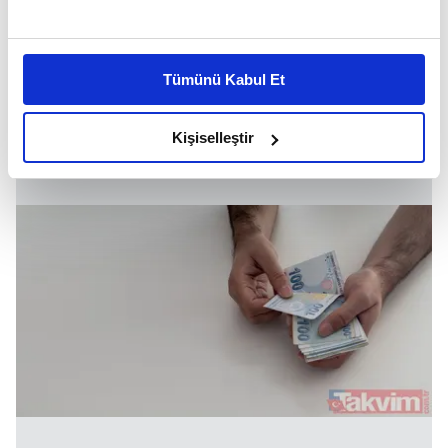
olarak belirlendi.
Bu çerezlere izin vermeniz halinde sizlere özel
Bu artışlar, emeklilerin yaşam kalitesine doğrudan
kişiselleştirilmiş reklamlar sunabilir, sayfalarımızda sizlere
etki edecek ve ekonomik refahlarını artıracak
Tümünü Kabul Et
daha iyi reklam deneyimi yaşatabiliriz. Bunu yaparken
önemli bir adım olarak değerlendiriliyor.
amacımızın size daha iyi bir reklam deneyimi sunmak
olduğunu ve sizlere en iyi içerikleri sunabilmek adına
Kişiselleştir
elimizden gelen çabayı gösterdiğimizi ve bu noktada,
reklamların maliyetlerimizi karşılamak noktasında tek gelir
kalemimiz olduğunu sizlere hatırlatmak isteriz.
Her halükârda, kullanıcılar, bu çerezlere izin vermedikleri
takdirde, kullanıcılara hedefli reklamlar
gösterilmeyecektir."
Sizlere daha iyi bir hizmet sunabilmek için İnternet
Sitemizde kendimize ve üçüncü kişilere ait çerezler
kullanılmaktadır. Bu çerezler vasıtasıyla çeşitli kişisel
verileriniz işlenmekte olup gerekli olan çerezler bilgi
toplumu hizmetlerinin sunulması amacıyla