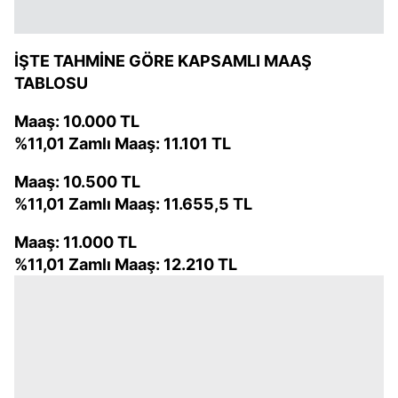
kullanılmaktadır. Diğer çerezler, sitemizin daha işlevsel
kılınması ve kişiselleştirilmesi ve sizlere yönelik
İŞTE TAHMİNE GÖRE KAPSAMLI MAAŞ
reklam/pazarlama faaliyetlerinin yapılması, amaçlarıyla
TABLOSU
sınırlı olarak açık rızanız dahilinde kullanılacaktır.
Maaş: 10.000 TL
Çerezlere ilişkin tercihlerinizi aşağıda yer alan panel
%11,01 Zamlı Maaş: 11.101 TL
vasıtasıyla belirleyebilirsiniz. Çerezlere ilişkin detaylı bilgi
için Ayarlar butonuna tıklayabilir,
Çerez Bilgilendirme
Maaş: 10.500 TL
Metnimizi
ziyaret edebilirsiniz.
%11,01 Zamlı Maaş: 11.655,5 TL
6698 sayılı Kişisel Verilerin Korunması Kanunu uyarınca
Maaş: 11.000 TL
hazırlanmış Aydınlatma Metnimizi okumak ve sitemizde
%11,01 Zamlı Maaş: 12.210 TL
ilgili mevzuata uygun olarak kullanılan çerezlerle ilgili bilgi
almak için lütfen
tıklayınız
.