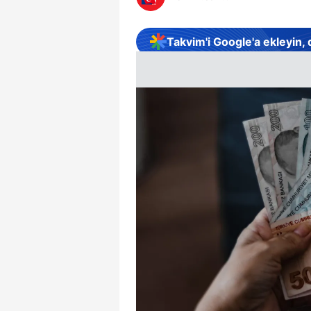
Takvim'i Google'a ekleyin,