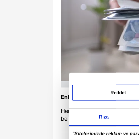
Reddet
Enflasyon Rakamları Açıklanı
Henüz altı aylık enflasyon ora
Rıza
belirlenmiş değil.
"Sitelerimizde reklam ve paza