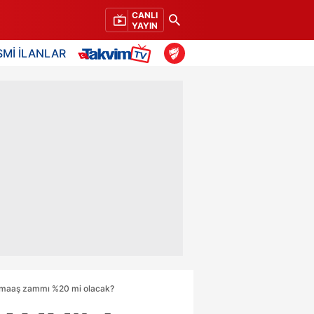
CANLI
YAYIN
SMİ İLANLAR
 maaş zammı %20 mi olacak?