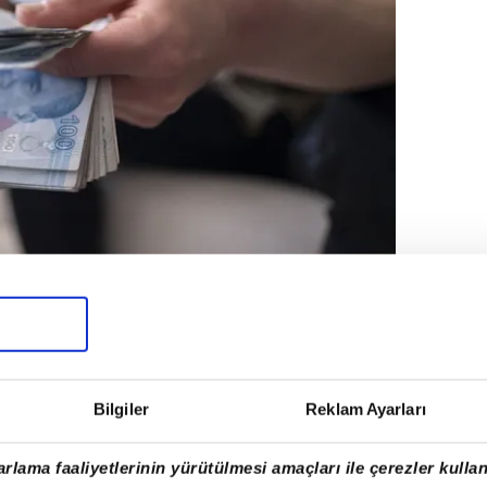
yor
nı açıklanmadığı için kesin zam oranları
Bilgiler
Reklam Ayarları
rlama faaliyetlerinin yürütülmesi amaçları ile çerezler kullan