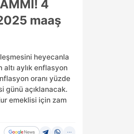
AMMI! 4
r 2025 maaş
tleşmesini heyecanla
 altı aylık enflasyon
enflasyon oranı yüzde
si günü açıklanacak.
ur emeklisi için zam