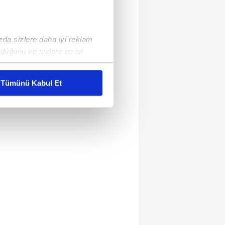
ızda sizlere daha iyi reklam
duğunu ve sizlere en iyi
liyetlerimizi karşılamak
Tümünü Kabul Et
ar gösterilmeyecektir."
çerezler kullanılmaktadır. Bu
u hizmetlerinin sunulması
i ve sizlere yönelik
nılacaktır.
kin detaylı bilgi için Ayarlar
ak ve sitemizde ilgili