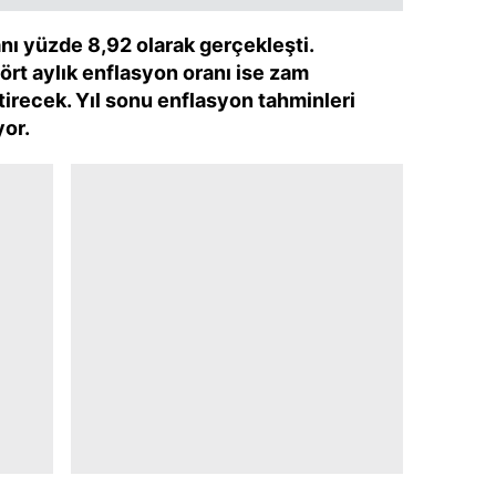
 çerezlerle ilgili bilgi almak için lütfen
tıklayınız
.
nı yüzde 8,92 olarak gerçekleşti.
ört aylık enflasyon oranı ise zam
tirecek. Yıl sonu enflasyon tahminleri
or.