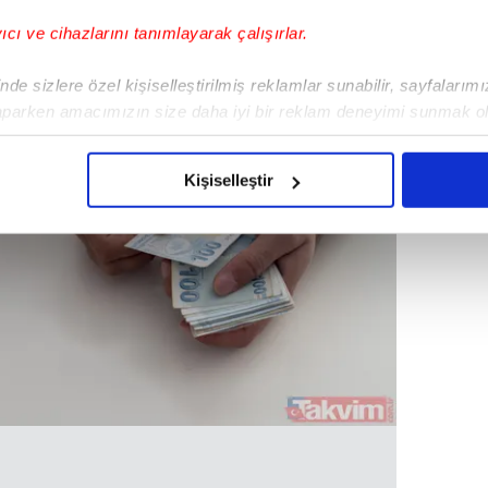
yıcı ve cihazlarını tanımlayarak çalışırlar.
de sizlere özel kişiselleştirilmiş reklamlar sunabilir, sayfalarım
aparken amacımızın size daha iyi bir reklam deneyimi sunmak ol
imizden gelen çabayı gösterdiğimizi ve bu noktada, reklamların ma
olduğunu sizlere hatırlatmak isteriz.
Kişiselleştir
çerezlere izin vermedikleri takdirde, kullanıcılara hedefli reklaml
abilmek için İnternet Sitemizde kendimize ve üçüncü kişilere ait 
isel verileriniz işlenmekte olup gerekli olan çerezler bilgi toplum
 çerezler, sitemizin daha işlevsel kılınması ve kişiselleştirilmes
 yapılması, amaçlarıyla sınırlı olarak açık rızanız dahilinde kulla
aşağıda yer alan panel vasıtasıyla belirleyebilirsiniz. Çerezlere iliş
lgilendirme Metnimizi
ziyaret edebilirsiniz.
Korunması Kanunu uyarınca hazırlanmış Aydınlatma Metnimizi okum