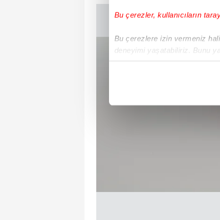
Bu çerezler, kullanıcıların tara
Bu çerezlere izin vermeniz halin
deneyimi yaşatabiliriz. Bunu y
içerikleri sunabilmek adına el
noktasında tek gelir kalemimiz 
Her halükârda, kullanıcılar, bu 
Sizlere daha iyi bir hizmet sun
çerezler vasıtasıyla çeşitli kiş
amacıyla kullanılmaktadır. Diğer
reklam/pazarlama faaliyetlerinin
Çerezlere ilişkin tercihlerinizi 
butonuna tıklayabilir,
Çerez Bi
6698 sayılı Kişisel Verilerin 