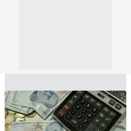
kullanılmaktadır. Bu çerezler vasıtasıyla çeşitli kişisel
verileriniz işlenmekte olup gerekli olan çerezler bilgi
toplumu hizmetlerinin sunulması amacıyla
kullanılmaktadır. Diğer çerezler, sitemizin daha işlevsel
kılınması ve kişiselleştirilmesi ve sizlere yönelik
reklam/pazarlama faaliyetlerinin yapılması, amaçlarıyla
sınırlı olarak açık rızanız dahilinde kullanılacaktır.
Çerezlere ilişkin tercihlerinizi aşağıda yer alan panel
vasıtasıyla belirleyebilirsiniz. Çerezlere ilişkin detaylı bilgi
için Ayarlar butonuna tıklayabilir,
Çerez Bilgilendirme
Metnimizi
ziyaret edebilirsiniz.
6698 sayılı Kişisel Verilerin Korunması Kanunu uyarınca
hazırlanmış Aydınlatma Metnimizi okumak ve sitemizde
ilgili mevzuata uygun olarak kullanılan çerezlerle ilgili bilgi
almak için lütfen
tıklayınız
.