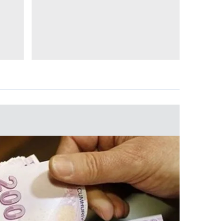
 çerezlerle ilgili bilgi almak için lütfen
tıklayınız
.