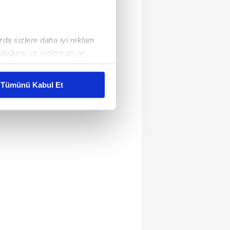
ızda sizlere daha iyi reklam
duğunu ve sizlere en iyi
liyetlerimizi karşılamak
Tümünü Kabul Et
ar gösterilmeyecektir."
çerezler kullanılmaktadır. Bu
u hizmetlerinin sunulması
i ve sizlere yönelik
nılacaktır.
kin detaylı bilgi için Ayarlar
ak ve sitemizde ilgili