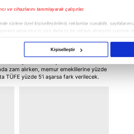
yıcı ve cihazlarını tanımlayarak çalışırlar.
de sizlere özel kişiselleştirilmiş reklamlar sunabilir, sayfalarım
aparken amacımızın size daha iyi bir reklam deneyimi sunmak ol
imizden gelen çabayı gösterdiğimizi ve bu noktada, reklamların ma
olduğunu sizlere hatırlatmak isteriz.
Kişiselleştir
çerezlere izin vermedikleri takdirde, kullanıcılara hedefli reklaml
lular
bu yılın ikinci 6 aylık döneminde
nda zam alırken, memur emeklilerine yüzde
abilmek için İnternet Sitemizde kendimize ve üçüncü kişilere ait 
k'ta TÜFE yüzde
5'i
aşarsa fark verilecek.
isel verileriniz işlenmekte olup gerekli olan çerezler bilgi toplum
 çerezler, sitemizin daha işlevsel kılınması ve kişiselleştirilmes
 yapılması, amaçlarıyla sınırlı olarak açık rızanız dahilinde kulla
aşağıda yer alan panel vasıtasıyla belirleyebilirsiniz. Çerezlere iliş
lgilendirme Metnimizi
ziyaret edebilirsiniz.
Korunması Kanunu uyarınca hazırlanmış Aydınlatma Metnimizi okum