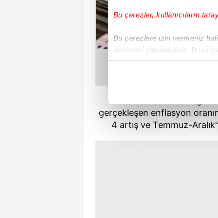
Bu çerezler, kullanıcıların tara
Bu çerezlere izin vermeniz halin
deneyimi yaşatabiliriz. Bunu y
içerikleri sunabilmek adına el
noktasında tek gelir kalemimiz 
Her halükârda, kullanıcılar, bu 
Ocak'ta SSK ve
Bağ-Kur'
gerçekleşen enflasyon oranı
Sizlere daha iyi bir hizmet sun
4 artış ve Temmuz-Aralı
çerezler vasıtasıyla çeşitli kiş
amacıyla kullanılmaktadır. Diğer
reklam/pazarlama faaliyetlerinin
Çerezlere ilişkin tercihlerinizi 
butonuna tıklayabilir,
Çerez Bi
6698 sayılı Kişisel Verilerin 