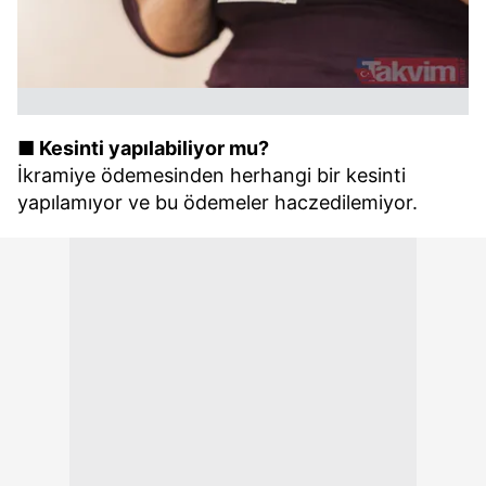
vasıtasıyla belirleyebilirsiniz. Çerezlere ilişkin detaylı bilgi
için Ayarlar butonuna tıklayabilir,
Çerez Bilgilendirme
Metnimizi
ziyaret edebilirsiniz.
6698 sayılı Kişisel Verilerin Korunması Kanunu uyarınca
hazırlanmış Aydınlatma Metnimizi okumak ve sitemizde
■ Kesinti yapılabiliyor mu?
ilgili mevzuata uygun olarak kullanılan çerezlerle ilgili bilgi
İkramiye ödemesinden herhangi bir kesinti
almak için lütfen
tıklayınız
.
yapılamıyor ve bu ödemeler haczedilemiyor.