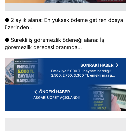
● 2 aylık alana: En yüksek ödeme getiren dosya
üzerinden...
● Sürekli iş göremezlik ödeneği alana: İş
göremezlik derecesi oranında...
SONRAKİ HABER
Emekliye 5.000 TL bayram harçlığı!
2.500, 2.750, 3.300 TL emekli maaşı
alan 4A 4B 4C SSK Bağkurlular!
ÖNCEKİ HABER
ASGARİ ÜCRET AÇIKLANDI!