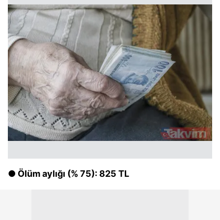
● Ölüm aylığı (% 75): 825 TL