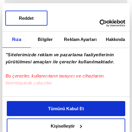
Reddet
Rıza
Bilgiler
Reklam Ayarları
Hakkında
"Sitelerimizde reklam ve pazarlama faaliyetlerinin
yürütülmesi amaçları ile çerezler kullanılmaktadır.
Bu çerezler, kullanıcıların tarayıcı ve cihazlarını
tanımlayarak çalışırlar.
Bu çerezlere izin vermeniz halinde sizlere özel
kişiselleştirilmiş reklamlar sunabilir, sayfalarımızda sizlere
Tümünü Kabul Et
daha iyi reklam deneyimi yaşatabiliriz. Bunu yaparken
amacımızın size daha iyi bir reklam deneyimi sunmak
olduğunu ve sizlere en iyi içerikleri sunabilmek adına
Kişiselleştir