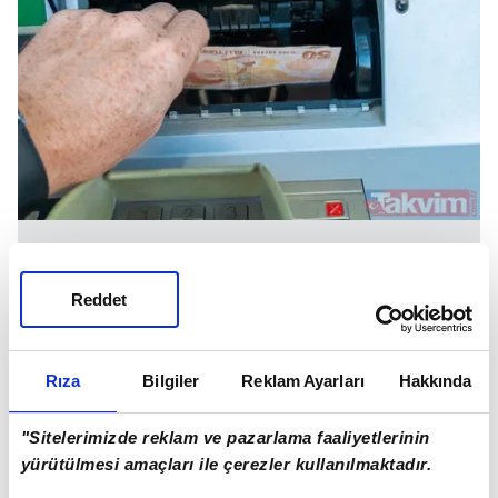
ÇALIŞMALAR BAŞLATILDI
Reddet
23 yıllık sorun çözülerek Emeklilikte Yaşa
Takılanlar (EYT) ile ilgili düzenleme çıkarıldı ve
Rıza
Bilgiler
Reklam Ayarları
Hakkında
uygulanmasıyla birlikte milyonlarca vatandaş
emeklilik hakkına kavuşurken yeni bir emeklilik
"Sitelerimizde reklam ve pazarlama faaliyetlerinin
reformunun işareti de verilmiş oldu.
yürütülmesi amaçları ile çerezler kullanılmaktadır.