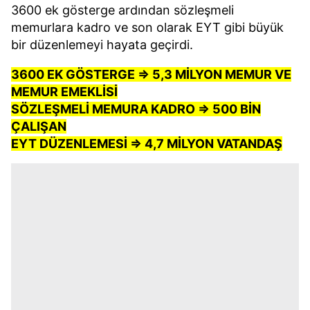
3600 ek gösterge ardından sözleşmeli
memurlara kadro ve son olarak EYT gibi büyük
bir düzenlemeyi hayata geçirdi.
3600 EK GÖSTERGE => 5,3 MİLYON MEMUR VE
MEMUR EMEKLİSİ
SÖZLEŞMELİ MEMURA KADRO => 500 BİN
ÇALIŞAN
EYT DÜZENLEMESİ => 4,7 MİLYON VATANDAŞ