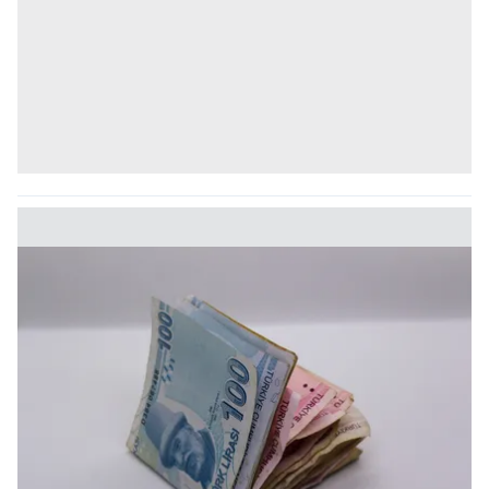
kullanılmaktadır. Bu çerezler vasıtasıyla çeşitli kişisel
verileriniz işlenmekte olup gerekli olan çerezler bilgi
toplumu hizmetlerinin sunulması amacıyla
kullanılmaktadır. Diğer çerezler, sitemizin daha işlevsel
kılınması ve kişiselleştirilmesi ve sizlere yönelik
reklam/pazarlama faaliyetlerinin yapılması, amaçlarıyla
sınırlı olarak açık rızanız dahilinde kullanılacaktır.
Çerezlere ilişkin tercihlerinizi aşağıda yer alan panel
vasıtasıyla belirleyebilirsiniz. Çerezlere ilişkin detaylı bilgi
için Ayarlar butonuna tıklayabilir,
Çerez Bilgilendirme
Metnimizi
ziyaret edebilirsiniz.
6698 sayılı Kişisel Verilerin Korunması Kanunu uyarınca
hazırlanmış Aydınlatma Metnimizi okumak ve sitemizde
ilgili mevzuata uygun olarak kullanılan çerezlerle ilgili bilgi
almak için lütfen
tıklayınız
.