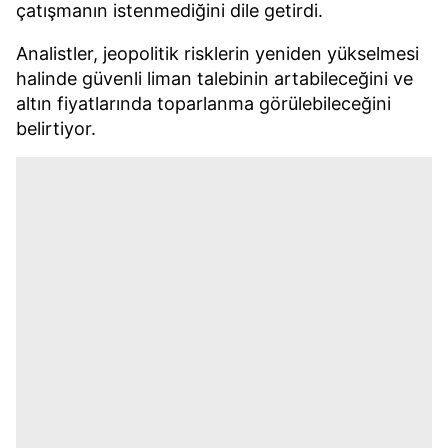
almak için lütfen
tıklayınız
.
çatışmanın istenmediğini dile getirdi.
Analistler, jeopolitik risklerin yeniden yükselmesi
halinde güvenli liman talebinin artabileceğini ve
altın fiyatlarında toparlanma görülebileceğini
belirtiyor.