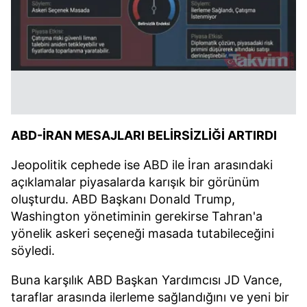
Sizlere daha iyi bir hizmet sunabilmek için İnternet
Sitemizde kendimize ve üçüncü kişilere ait çerezler
kullanılmaktadır. Bu çerezler vasıtasıyla çeşitli kişisel
verileriniz işlenmekte olup gerekli olan çerezler bilgi
toplumu hizmetlerinin sunulması amacıyla
kullanılmaktadır. Diğer çerezler, sitemizin daha işlevsel
kılınması ve kişiselleştirilmesi ve sizlere yönelik
reklam/pazarlama faaliyetlerinin yapılması, amaçlarıyla
ABD-İRAN MESAJLARI BELİRSİZLİĞİ ARTIRDI
sınırlı olarak açık rızanız dahilinde kullanılacaktır.
Jeopolitik cephede ise ABD ile İran arasındaki
açıklamalar piyasalarda karışık bir görünüm
Çerezlere ilişkin tercihlerinizi aşağıda yer alan panel
vasıtasıyla belirleyebilirsiniz. Çerezlere ilişkin detaylı bilgi
oluşturdu. ABD Başkanı Donald Trump,
için Ayarlar butonuna tıklayabilir,
Çerez Bilgilendirme
Washington yönetiminin gerekirse Tahran'a
Metnimizi
ziyaret edebilirsiniz.
yönelik askeri seçeneği masada tutabileceğini
söyledi.
6698 sayılı Kişisel Verilerin Korunması Kanunu uyarınca
Buna karşılık ABD Başkan Yardımcısı JD Vance,
hazırlanmış Aydınlatma Metnimizi okumak ve sitemizde
taraflar arasında ilerleme sağlandığını ve yeni bir
ilgili mevzuata uygun olarak kullanılan çerezlerle ilgili bilgi