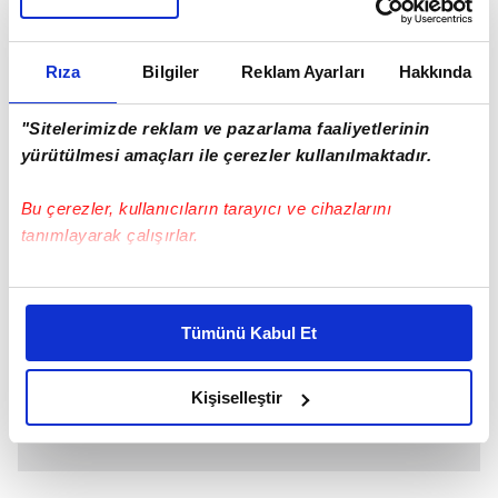
Rıza
Bilgiler
Reklam Ayarları
Hakkında
"Sitelerimizde reklam ve pazarlama faaliyetlerinin
yürütülmesi amaçları ile çerezler kullanılmaktadır.
Bu çerezler, kullanıcıların tarayıcı ve cihazlarını
tanımlayarak çalışırlar.
Bu çerezlere izin vermeniz halinde sizlere özel
kişiselleştirilmiş reklamlar sunabilir, sayfalarımızda sizlere
Tümünü Kabul Et
daha iyi reklam deneyimi yaşatabiliriz. Bunu yaparken
amacımızın size daha iyi bir reklam deneyimi sunmak
olduğunu ve sizlere en iyi içerikleri sunabilmek adına
Kişiselleştir
elimizden gelen çabayı gösterdiğimizi ve bu noktada,
reklamların maliyetlerimizi karşılamak noktasında tek gelir
kalemimiz olduğunu sizlere hatırlatmak isteriz.