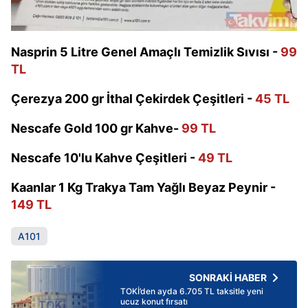
Nasprin 5 Litre Genel Amaçlı Temizlik Sıvısı -
99
TL
Çerezya 200 gr İthal Çekirdek Çeşitleri -
45 TL
Nescafe Gold 100 gr Kahve-
99 TL
Nescafe 10'lu Kahve Çeşitleri -
49 TL
Kaanlar 1 Kg Trakya Tam Yağlı Beyaz Peynir -
149 TL
A101
SONRAKİ HABER
TOKİ’den ayda 6.705 TL taksitle yeni
ucuz konut fırsatı