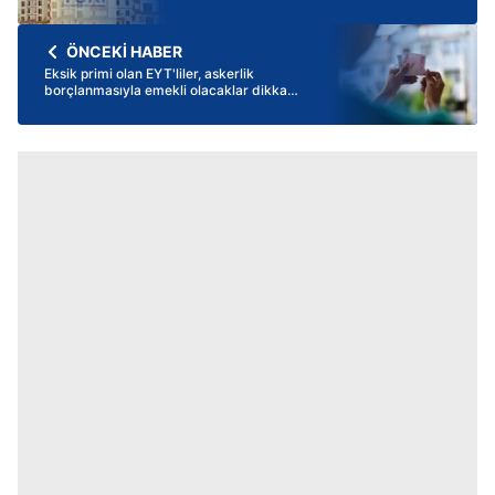
ÖNCEKİ HABER
Eksik primi olan EYT'liler, askerlik
borçlanmasıyla emekli olacaklar dikkat!
31 Aralık'a kadar başvur daha az öde