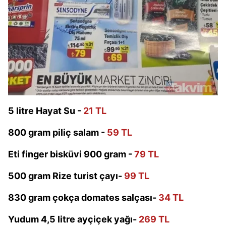
6698 sayılı Kişisel Verilerin Korunması Kanunu uyarınca
hazırlanmış Aydınlatma Metnimizi okumak ve sitemizde
ilgili mevzuata uygun olarak kullanılan çerezlerle ilgili bilgi
almak için lütfen
tıklayınız
.
5 litre Hayat Su -
21 TL
800 gram piliç salam -
59 TL
Eti finger bisküvi 900 gram -
79 TL
500 gram Rize turist çayı-
99 TL
830 gram çokça domates salçası-
34 TL
Yudum 4,5 litre ayçiçek yağı-
269 TL