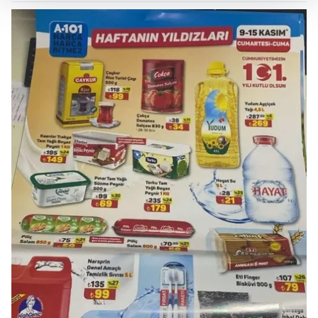
Her halükârda, kullanıcılar, bu çerezlere izin vermedikleri
takdirde, kullanıcılara hedefli reklamlar
gösterilmeyecektir."
Sizlere daha iyi bir hizmet sunabilmek için İnternet
Sitemizde kendimize ve üçüncü kişilere ait çerezler
kullanılmaktadır. Bu çerezler vasıtasıyla çeşitli kişisel
verileriniz işlenmekte olup gerekli olan çerezler bilgi
toplumu hizmetlerinin sunulması amacıyla
kullanılmaktadır. Diğer çerezler, sitemizin daha işlevsel
kılınması ve kişiselleştirilmesi ve sizlere yönelik
reklam/pazarlama faaliyetlerinin yapılması, amaçlarıyla
sınırlı olarak açık rızanız dahilinde kullanılacaktır.
Çerezlere ilişkin tercihlerinizi aşağıda yer alan panel
vasıtasıyla belirleyebilirsiniz. Çerezlere ilişkin detaylı bilgi
için Ayarlar butonuna tıklayabilir,
Çerez Bilgilendirme
Metnimizi
ziyaret edebilirsiniz.