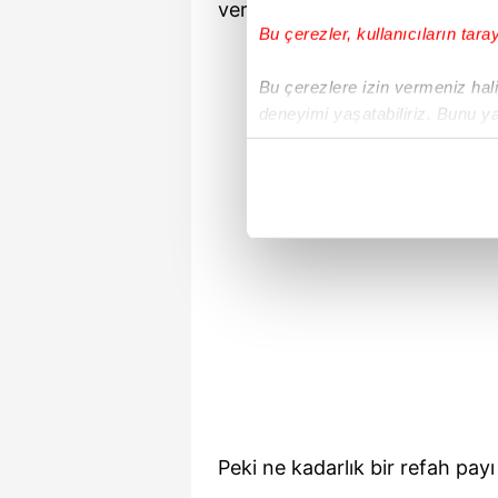
verileceğini açıkladı.
Bu çerezler, kullanıcıların tara
Bu çerezlere izin vermeniz halin
deneyimi yaşatabiliriz. Bunu y
içerikleri sunabilmek adına el
noktasında tek gelir kalemimiz 
Her halükârda, kullanıcılar, bu 
Sizlere daha iyi bir hizmet sun
çerezler vasıtasıyla çeşitli kiş
amacıyla kullanılmaktadır. Diğer
reklam/pazarlama faaliyetlerinin
Çerezlere ilişkin tercihlerinizi 
butonuna tıklayabilir,
Çerez Bi
Peki ne kadarlık bir refah payı
6698 sayılı Kişisel Verilerin 