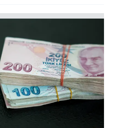
 çerezlerle ilgili bilgi almak için lütfen
tıklayınız
.