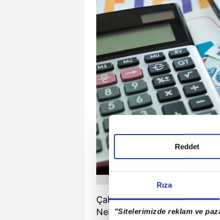
Reddet
Rıza
Çalışma ve Sosyal Güvenlik Ba
Nebati 7 bin 500 TL üzerinden
"Sitelerimizde reklam ve paza