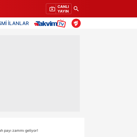
CANLI
YAYIN
SMİ İLANLAR
ah payı zammı geliyor!