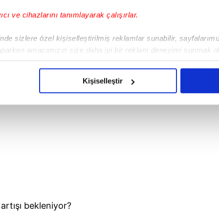
yıcı ve cihazlarını tanımlayarak çalışırlar.
de sizlere özel kişiselleştirilmiş reklamlar sunabilir, sayfalarım
aparken amacımızın size daha iyi bir reklam deneyimi sunmak ol
imizden gelen çabayı gösterdiğimizi ve bu noktada, reklamların ma
olduğunu sizlere hatırlatmak isteriz.
Kişiselleştir
çerezlere izin vermedikleri takdirde, kullanıcılara hedefli reklaml
abilmek için İnternet Sitemizde kendimize ve üçüncü kişilere ait 
isel verileriniz işlenmekte olup gerekli olan çerezler bilgi toplum
 çerezler, sitemizin daha işlevsel kılınması ve kişiselleştirilmes
 yapılması, amaçlarıyla sınırlı olarak açık rızanız dahilinde kulla
aşağıda yer alan panel vasıtasıyla belirleyebilirsiniz. Çerezlere iliş
lgilendirme Metnimizi
ziyaret edebilirsiniz.
 artışı bekleniyor?
Korunması Kanunu uyarınca hazırlanmış Aydınlatma Metnimizi okum