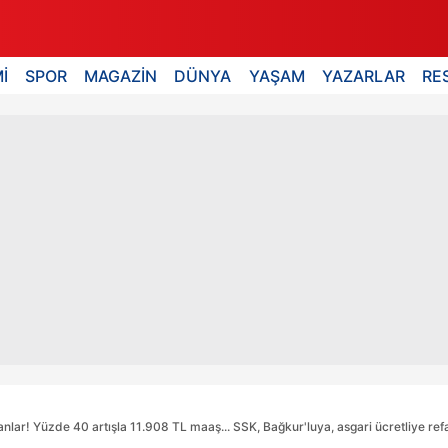
İ
SPOR
MAGAZİN
DÜNYA
YAŞAM
YAZARLAR
RE
nlar! Yüzde 40 artışla 11.908 TL maaş... SSK, Bağkur'luya, asgari ücretliye ref