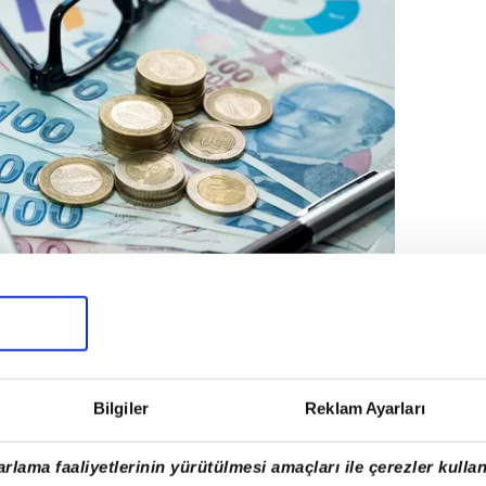
Bilgiler
Reklam Ayarları
kanı Vedat Bilgin ve Hazine ve Maliye
 maaş alan emeklilere refah payı
rlama faaliyetlerinin yürütülmesi amaçları ile çerezler kullan