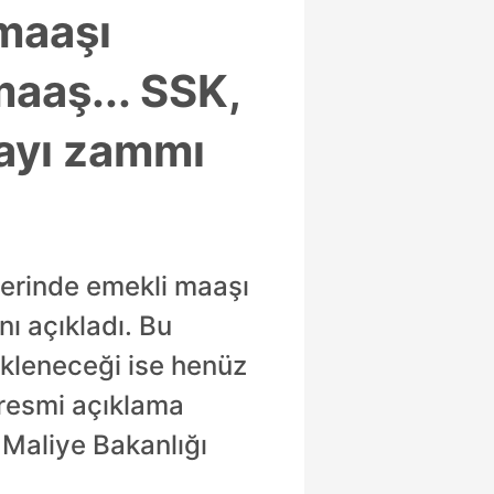
maaşı
maaş... SSK,
payı zammı
zerinde emekli maaşı
nı açıkladı. Bu
ekleneceği ise henüz
resmi açıklama
 Maliye Bakanlığı