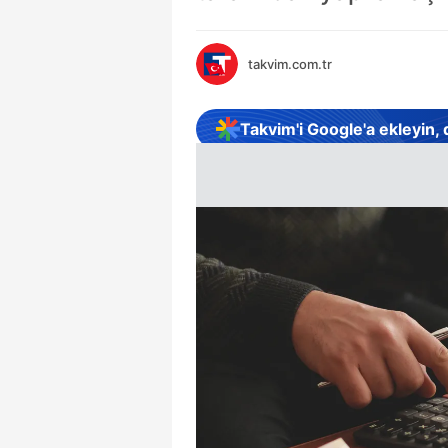
takvim.com.tr
Takvim'i Google'a ekleyin,