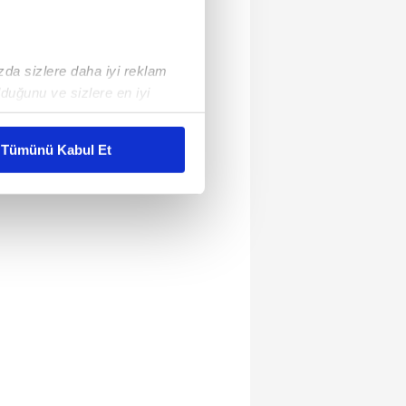
ızda sizlere daha iyi reklam
duğunu ve sizlere en iyi
liyetlerimizi karşılamak
Tümünü Kabul Et
ar gösterilmeyecektir."
çerezler kullanılmaktadır. Bu
u hizmetlerinin sunulması
i ve sizlere yönelik
nılacaktır.
kin detaylı bilgi için Ayarlar
ak ve sitemizde ilgili