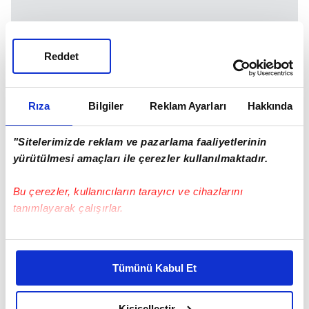
Reddet
2020 OCAK AYI ZAMLI EMEKLİ MAAŞI LİSTESİ
Rıza
Bilgiler
Reklam Ayarları
Hakkında
"Sitelerimizde reklam ve pazarlama faaliyetlerinin
yürütülmesi amaçları ile çerezler kullanılmaktadır.
Bu çerezler, kullanıcıların tarayıcı ve cihazlarını
tanımlayarak çalışırlar.
Bu çerezlere izin vermeniz halinde sizlere özel
kişiselleştirilmiş reklamlar sunabilir, sayfalarımızda sizlere
Tümünü Kabul Et
daha iyi reklam deneyimi yaşatabiliriz. Bunu yaparken
amacımızın size daha iyi bir reklam deneyimi sunmak
olduğunu ve sizlere en iyi içerikleri sunabilmek adına
Kişiselleştir