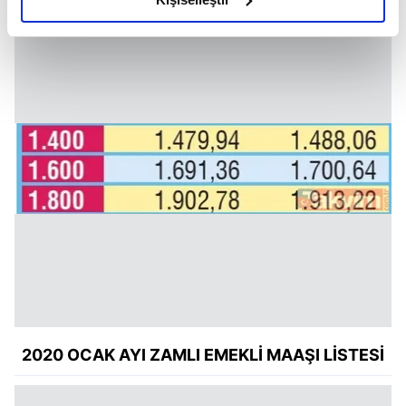
elimizden gelen çabayı gösterdiğimizi ve bu noktada,
reklamların maliyetlerimizi karşılamak noktasında tek gelir
kalemimiz olduğunu sizlere hatırlatmak isteriz.
Her halükârda, kullanıcılar, bu çerezlere izin vermedikleri
takdirde, kullanıcılara hedefli reklamlar
gösterilmeyecektir."
Sizlere daha iyi bir hizmet sunabilmek için İnternet
Sitemizde kendimize ve üçüncü kişilere ait çerezler
kullanılmaktadır. Bu çerezler vasıtasıyla çeşitli kişisel
verileriniz işlenmekte olup gerekli olan çerezler bilgi
toplumu hizmetlerinin sunulması amacıyla
kullanılmaktadır. Diğer çerezler, sitemizin daha işlevsel
kılınması ve kişiselleştirilmesi ve sizlere yönelik
reklam/pazarlama faaliyetlerinin yapılması, amaçlarıyla
2020 OCAK AYI ZAMLI EMEKLİ MAAŞI LİSTESİ
sınırlı olarak açık rızanız dahilinde kullanılacaktır.