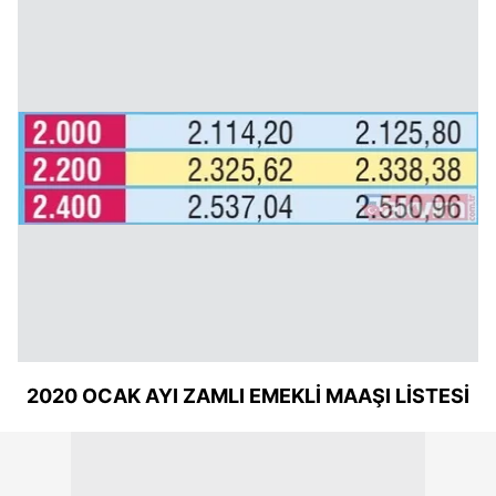
Çerezlere ilişkin tercihlerinizi aşağıda yer alan panel
vasıtasıyla belirleyebilirsiniz. Çerezlere ilişkin detaylı bilgi
için Ayarlar butonuna tıklayabilir,
Çerez Bilgilendirme
Metnimizi
ziyaret edebilirsiniz.
6698 sayılı Kişisel Verilerin Korunması Kanunu uyarınca
hazırlanmış Aydınlatma Metnimizi okumak ve sitemizde
ilgili mevzuata uygun olarak kullanılan çerezlerle ilgili bilgi
almak için lütfen
tıklayınız
.
2020 OCAK AYI ZAMLI EMEKLİ MAAŞI LİSTESİ