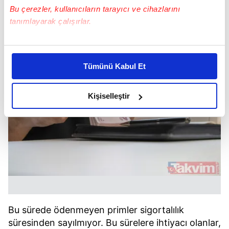
Bu çerezler, kullanıcıların tarayıcı ve cihazlarını
tanımlayarak çalışırlar.
Bu çerezlere izin vermeniz halinde sizlere özel
kişiselleştirilmiş reklamlar sunabilir, sayfalarımızda sizlere
Tümünü Kabul Et
daha iyi reklam deneyimi yaşatabiliriz. Bunu yaparken
amacımızın size daha iyi bir reklam deneyimi sunmak
olduğunu ve sizlere en iyi içerikleri sunabilmek adına
Kişiselleştir
elimizden gelen çabayı gösterdiğimizi ve bu noktada,
reklamların maliyetlerimizi karşılamak noktasında tek gelir
kalemimiz olduğunu sizlere hatırlatmak isteriz.
Her halükârda, kullanıcılar, bu çerezlere izin vermedikleri
takdirde, kullanıcılara hedefli reklamlar
gösterilmeyecektir."
Sizlere daha iyi bir hizmet sunabilmek için İnternet
Bu sürede ödenmeyen primler sigortalılık
Sitemizde kendimize ve üçüncü kişilere ait çerezler
süresinden sayılmıyor. Bu sürelere ihtiyacı olanlar,