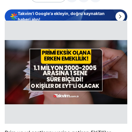
Takvim'i Google'a ekleyin, doğru kaynaktan
haberi alın!