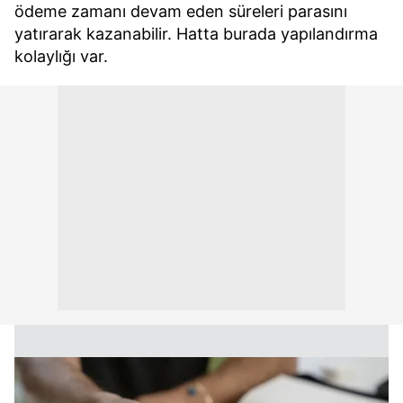
kullanılmaktadır. Bu çerezler vasıtasıyla çeşitli kişisel
ödeme zamanı devam eden süreleri parasını
verileriniz işlenmekte olup gerekli olan çerezler bilgi
yatırarak kazanabilir. Hatta burada yapılandırma
toplumu hizmetlerinin sunulması amacıyla
kolaylığı var.
kullanılmaktadır. Diğer çerezler, sitemizin daha işlevsel
kılınması ve kişiselleştirilmesi ve sizlere yönelik
reklam/pazarlama faaliyetlerinin yapılması, amaçlarıyla
sınırlı olarak açık rızanız dahilinde kullanılacaktır.
Çerezlere ilişkin tercihlerinizi aşağıda yer alan panel
vasıtasıyla belirleyebilirsiniz. Çerezlere ilişkin detaylı bilgi
için Ayarlar butonuna tıklayabilir,
Çerez Bilgilendirme
Metnimizi
ziyaret edebilirsiniz.
6698 sayılı Kişisel Verilerin Korunması Kanunu uyarınca
hazırlanmış Aydınlatma Metnimizi okumak ve sitemizde
ilgili mevzuata uygun olarak kullanılan çerezlerle ilgili bilgi
almak için lütfen
tıklayınız
.