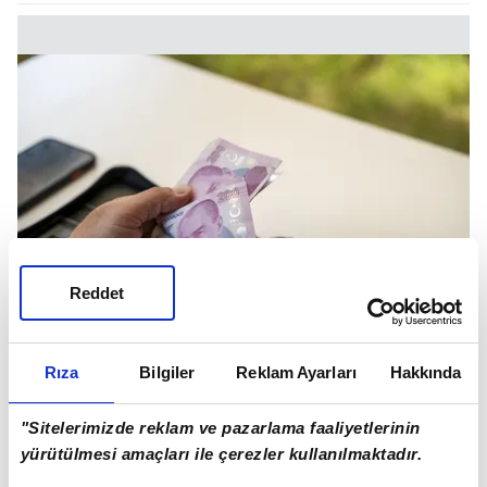
Reddet
Rıza
Bilgiler
Reklam Ayarları
Hakkında
Ancak geçmiş bazı süreler toplu ödenebiliyor.
"Sitelerimizde reklam ve pazarlama faaliyetlerinin
Mevzuata göre, isteğe bağlı sigortalı olanların
yürütülmesi amaçları ile çerezler kullanılmaktadır.
primlerini 1 yıl içinde ödemesi gerekiyor.