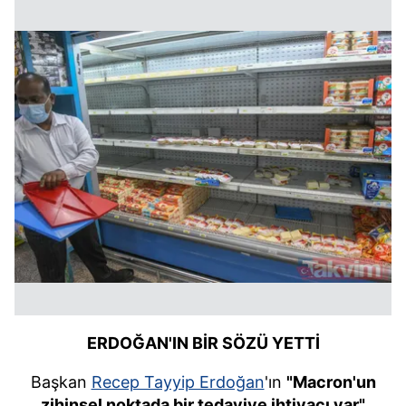
ERDOĞAN'IN BİR SÖZÜ YETTİ
Başkan
Recep Tayyip Erdoğan
'ın
"Macron'un
zihinsel noktada bir tedaviye ihtiyacı var"