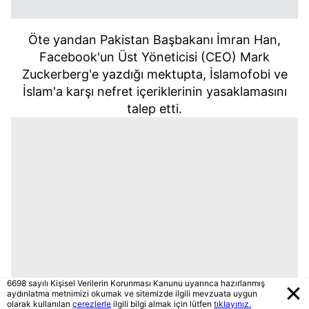
Öte yandan Pakistan Başbakanı İmran Han,
Facebook'un Üst Yöneticisi (CEO) Mark
Zuckerberg'e yazdığı mektupta, İslamofobi ve
İslam'a karşı nefret içeriklerinin yasaklamasını
talep etti.
6698 sayılı Kişisel Verilerin Korunması Kanunu uyarınca hazırlanmış
aydınlatma metnimizi okumak ve sitemizde ilgili mevzuata uygun
olarak kullanılan
çerezlerle
ilgili bilgi almak için lütfen
tıklayınız.