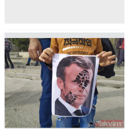
kullanılmaktadır. Bu çerezler vasıtasıyla çeşitli kişisel
verileriniz işlenmekte olup gerekli olan çerezler bilgi
toplumu hizmetlerinin sunulması amacıyla
kullanılmaktadır. Diğer çerezler, sitemizin daha işlevsel
kılınması ve kişiselleştirilmesi ve sizlere yönelik
reklam/pazarlama faaliyetlerinin yapılması, amaçlarıyla
sınırlı olarak açık rızanız dahilinde kullanılacaktır.
Çerezlere ilişkin tercihlerinizi aşağıda yer alan panel
vasıtasıyla belirleyebilirsiniz. Çerezlere ilişkin detaylı bilgi
için Ayarlar butonuna tıklayabilir,
Çerez Bilgilendirme
Metnimizi
ziyaret edebilirsiniz.
6698 sayılı Kişisel Verilerin Korunması Kanunu uyarınca
hazırlanmış Aydınlatma Metnimizi okumak ve sitemizde
ilgili mevzuata uygun olarak kullanılan çerezlerle ilgili bilgi
almak için lütfen
tıklayınız
.