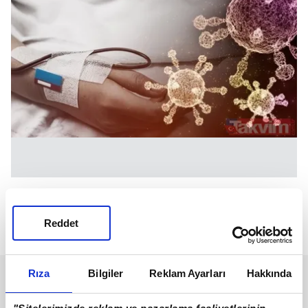
Delta varyantı gibi daha eski suşlardaki
semptomlar; nefes darlığı, yeni ve sürekli bir
Reddet
öksürük, ateş etrafında yoğunlaşıyordu.
Rıza
Bilgiler
Reklam Ayarları
Hakkında