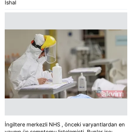
İshal
İngiltere merkezli NHS , önceki varyantlardan en
yaygın üç semptomu listelemişti. Bunlar ise;