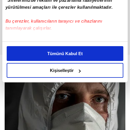
"Sitelerimizde reklam ve pazarlama faaliyetlerinin
yürütülmesi amaçları ile çerezler kullanılmaktadır.
Bu çerezler, kullanıcıların tarayıcı ve cihazlarını
tanımlayarak çalışırlar.
Bu çerezlere izin vermeniz halinde sizlere özel
kişiselleştirilmiş reklamlar sunabilir, sayfalarımızda sizlere
Tümünü Kabul Et
daha iyi reklam deneyimi yaşatabiliriz. Bunu yaparken
amacımızın size daha iyi bir reklam deneyimi sunmak
olduğunu ve sizlere en iyi içerikleri sunabilmek adına
Kişiselleştir
elimizden gelen çabayı gösterdiğimizi ve bu noktada,
reklamların maliyetlerimizi karşılamak noktasında tek gelir
kalemimiz olduğunu sizlere hatırlatmak isteriz.
Her halükârda, kullanıcılar, bu çerezlere izin vermedikleri
takdirde, kullanıcılara hedefli reklamlar
gösterilmeyecektir."