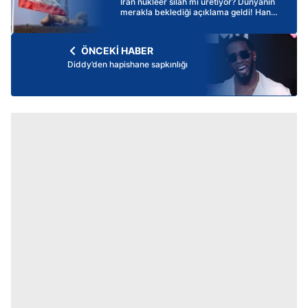
İran nükleer silah mı üretiyor? Dünyanın
merakla beklediği açıklama geldi! Hangi
ülkenin ne kadar nükleer silahı var?
ÖNCEKİ HABER
Diddy’den hapishane sapkınlığı