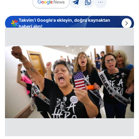
Takvim'i Google'a ekleyin, doğru kaynaktan
haberi alın!