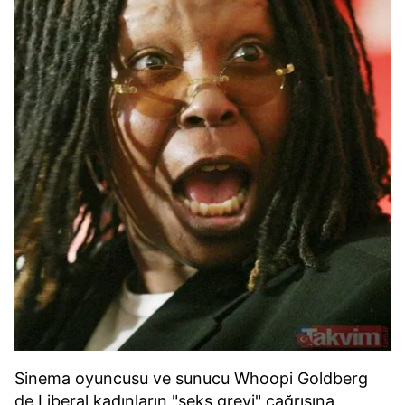
toplumu hizmetlerinin sunulması amacıyla
kullanılmaktadır. Diğer çerezler, sitemizin daha işlevsel
kılınması ve kişiselleştirilmesi ve sizlere yönelik
reklam/pazarlama faaliyetlerinin yapılması, amaçlarıyla
sınırlı olarak açık rızanız dahilinde kullanılacaktır.
Çerezlere ilişkin tercihlerinizi aşağıda yer alan panel
vasıtasıyla belirleyebilirsiniz. Çerezlere ilişkin detaylı bilgi
için Ayarlar butonuna tıklayabilir,
Çerez Bilgilendirme
Metnimizi
ziyaret edebilirsiniz.
6698 sayılı Kişisel Verilerin Korunması Kanunu uyarınca
hazırlanmış Aydınlatma Metnimizi okumak ve sitemizde
ilgili mevzuata uygun olarak kullanılan çerezlerle ilgili bilgi
almak için lütfen
tıklayınız
.
Sinema oyuncusu ve sunucu Whoopi Goldberg
de Liberal kadınların "seks grevi" çağrısına