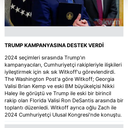
Her halükârda, kullanıcılar, bu çerezlere izin vermedikleri
takdirde, kullanıcılara hedefli reklamlar
gösterilmeyecektir."
Sizlere daha iyi bir hizmet sunabilmek için İnternet
TRUMP KAMPANYASINA DESTEK VERDİ
Sitemizde kendimize ve üçüncü kişilere ait çerezler
kullanılmaktadır. Bu çerezler vasıtasıyla çeşitli kişisel
2024 seçimleri sırasında Trump'ın
verileriniz işlenmekte olup gerekli olan çerezler bilgi
kampanyacıları, Cumhuriyetçi rakipleriyle ilişkileri
toplumu hizmetlerinin sunulması amacıyla
iyileştirmek için sık sık Witkoff'u görevlendirdi.
kullanılmaktadır. Diğer çerezler, sitemizin daha işlevsel
The Washington Post'a göre Witkoff; Georgia
kılınması ve kişiselleştirilmesi ve sizlere yönelik
Valisi Brian Kemp ve eski BM büyükelçisi Nikki
reklam/pazarlama faaliyetlerinin yapılması, amaçlarıyla
Haley ile görüştü ve Trump ile eski bir birincil
sınırlı olarak açık rızanız dahilinde kullanılacaktır.
rakip olan Florida Valisi Ron DeSantis arasında bir
toplantı düzenledi. Witkoff ayrıca oğlu Zach ile
Çerezlere ilişkin tercihlerinizi aşağıda yer alan panel
vasıtasıyla belirleyebilirsiniz. Çerezlere ilişkin detaylı bilgi
2024 Cumhuriyetçi Ulusal Kongresi'nde konuştu.
için Ayarlar butonuna tıklayabilir,
Çerez Bilgilendirme
Metnimizi
ziyaret edebilirsiniz.