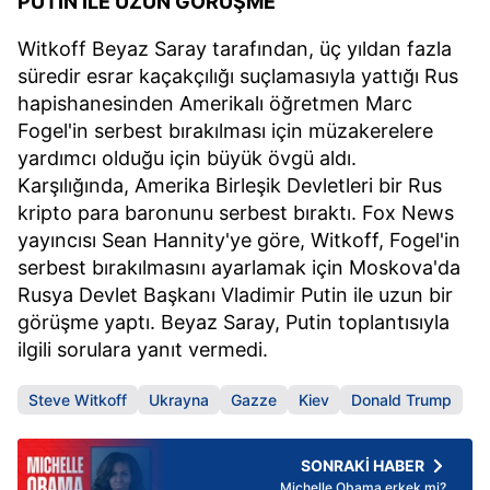
PUTİN İLE UZUN GÖRÜŞME
Witkoff Beyaz Saray tarafından, üç yıldan fazla
süredir esrar kaçakçılığı suçlamasıyla yattığı Rus
hapishanesinden Amerikalı öğretmen Marc
Fogel'in serbest bırakılması için müzakerelere
yardımcı olduğu için büyük övgü aldı.
Karşılığında, Amerika Birleşik Devletleri bir Rus
kripto para baronunu serbest bıraktı. Fox News
yayıncısı Sean Hannity'ye göre, Witkoff, Fogel'in
serbest bırakılmasını ayarlamak için Moskova'da
Rusya Devlet Başkanı Vladimir Putin ile uzun bir
görüşme yaptı. Beyaz Saray, Putin toplantısıyla
ilgili sorulara yanıt vermedi.
Steve Witkoff
Ukrayna
Gazze
Kiev
Donald Trump
SONRAKİ HABER
Michelle Obama erkek mi?