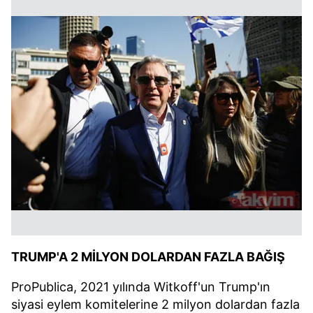
6698 sayılı Kişisel Verilerin Korunması Kanunu uyarınca
hazırlanmış Aydınlatma Metnimizi okumak ve sitemizde
ilgili mevzuata uygun olarak kullanılan çerezlerle ilgili bilgi
almak için lütfen
tıklayınız
.
TRUMP'A 2 MİLYON DOLARDAN FAZLA BAĞIŞ
ProPublica, 2021 yılında Witkoff'un Trump'ın
siyasi eylem komitelerine 2 milyon dolardan fazla