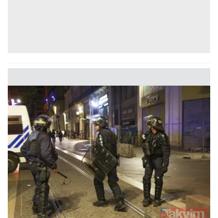
için Ayarlar butonuna tıklayabilir,
Çerez Bilgilendirme
Metnimizi
ziyaret edebilirsiniz.
6698 sayılı Kişisel Verilerin Korunması Kanunu uyarınca
hazırlanmış Aydınlatma Metnimizi okumak ve sitemizde
ilgili mevzuata uygun olarak kullanılan çerezlerle ilgili bilgi
almak için lütfen
tıklayınız
.