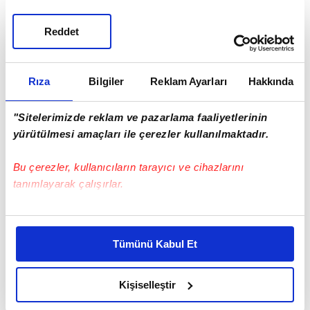
sorumlu olmak istemiyor. Görevinin esasını çok
iyi anladığını sanmıyorum."
ifadesini kullandı.
Reddet
Rıza
Bilgiler
Reklam Ayarları
Hakkında
"Sitelerimizde reklam ve pazarlama faaliyetlerinin
yürütülmesi amaçları ile çerezler kullanılmaktadır.
Bu çerezler, kullanıcıların tarayıcı ve cihazlarını
tanımlayarak çalışırlar.
Bu çerezlere izin vermeniz halinde sizlere özel
kişiselleştirilmiş reklamlar sunabilir, sayfalarımızda sizlere
Tümünü Kabul Et
daha iyi reklam deneyimi yaşatabiliriz. Bunu yaparken
amacımızın size daha iyi bir reklam deneyimi sunmak
olduğunu ve sizlere en iyi içerikleri sunabilmek adına
Kişiselleştir
elimizden gelen çabayı gösterdiğimizi ve bu noktada,
Bir başka kullanıcı da
"Macron kontrolü tamamen