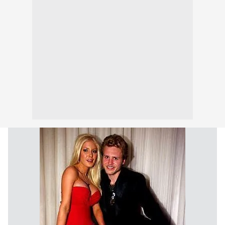
toplumu hizmetlerinin sunulması amacıyla
kullanılmaktadır. Diğer çerezler, sitemizin daha işlevsel
kılınması ve kişiselleştirilmesi ve sizlere yönelik
reklam/pazarlama faaliyetlerinin yapılması, amaçlarıyla
sınırlı olarak açık rızanız dahilinde kullanılacaktır.
Çerezlere ilişkin tercihlerinizi aşağıda yer alan panel
vasıtasıyla belirleyebilirsiniz. Çerezlere ilişkin detaylı bilgi
için Ayarlar butonuna tıklayabilir,
Çerez Bilgilendirme
Metnimizi
ziyaret edebilirsiniz.
6698 sayılı Kişisel Verilerin Korunması Kanunu uyarınca
hazırlanmış Aydınlatma Metnimizi okumak ve sitemizde
ilgili mevzuata uygun olarak kullanılan çerezlerle ilgili bilgi
almak için lütfen
tıklayınız
.