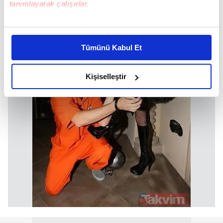
tanımlayarak çalışırlar.
Bu çerezlere izin vermeniz halinde sizlere özel
kişiselleştirilmiş reklamlar sunabilir, sayfalarımızda sizlere
Tümünü Kabul Et
daha iyi reklam deneyimi yaşatabiliriz. Bunu yaparken
amacımızın size daha iyi bir reklam deneyimi sunmak
olduğunu ve sizlere en iyi içerikleri sunabilmek adına
Kişiselleştir
elimizden gelen çabayı gösterdiğimizi ve bu noktada,
reklamların maliyetlerimizi karşılamak noktasında tek gelir
kalemimiz olduğunu sizlere hatırlatmak isteriz.
Her halükârda, kullanıcılar, bu çerezlere izin vermedikleri
takdirde, kullanıcılara hedefli reklamlar
gösterilmeyecektir."
Sizlere daha iyi bir hizmet sunabilmek için İnternet
Sitemizde kendimize ve üçüncü kişilere ait çerezler
kullanılmaktadır. Bu çerezler vasıtasıyla çeşitli kişisel
verileriniz işlenmekte olup gerekli olan çerezler bilgi