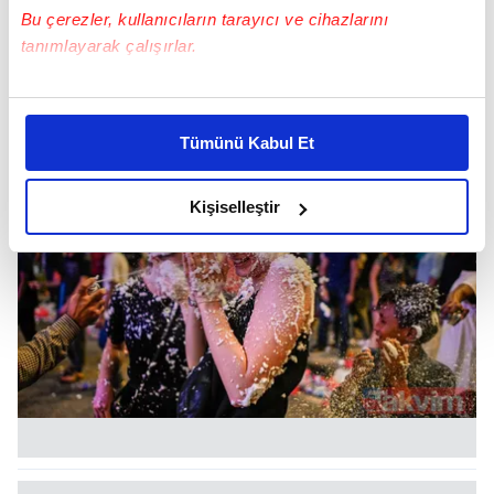
Bu çerezler, kullanıcıların tarayıcı ve cihazlarını
tanımlayarak çalışırlar.
Bu çerezlere izin vermeniz halinde sizlere özel
kişiselleştirilmiş reklamlar sunabilir, sayfalarımızda sizlere
Tümünü Kabul Et
daha iyi reklam deneyimi yaşatabiliriz. Bunu yaparken
amacımızın size daha iyi bir reklam deneyimi sunmak
olduğunu ve sizlere en iyi içerikleri sunabilmek adına
Kişiselleştir
elimizden gelen çabayı gösterdiğimizi ve bu noktada,
reklamların maliyetlerimizi karşılamak noktasında tek gelir
kalemimiz olduğunu sizlere hatırlatmak isteriz.
Her halükârda, kullanıcılar, bu çerezlere izin vermedikleri
takdirde, kullanıcılara hedefli reklamlar
gösterilmeyecektir."
Sizlere daha iyi bir hizmet sunabilmek için İnternet
Sitemizde kendimize ve üçüncü kişilere ait çerezler