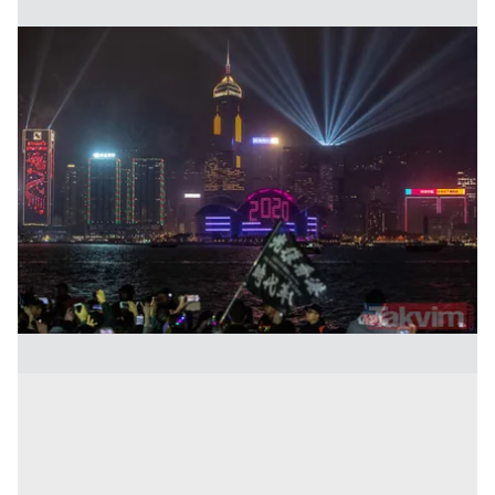
kullanılmaktadır. Bu çerezler vasıtasıyla çeşitli kişisel
verileriniz işlenmekte olup gerekli olan çerezler bilgi
toplumu hizmetlerinin sunulması amacıyla
kullanılmaktadır. Diğer çerezler, sitemizin daha işlevsel
kılınması ve kişiselleştirilmesi ve sizlere yönelik
reklam/pazarlama faaliyetlerinin yapılması, amaçlarıyla
sınırlı olarak açık rızanız dahilinde kullanılacaktır.
Çerezlere ilişkin tercihlerinizi aşağıda yer alan panel
vasıtasıyla belirleyebilirsiniz. Çerezlere ilişkin detaylı bilgi
için Ayarlar butonuna tıklayabilir,
Çerez Bilgilendirme
Metnimizi
ziyaret edebilirsiniz.
6698 sayılı Kişisel Verilerin Korunması Kanunu uyarınca
hazırlanmış Aydınlatma Metnimizi okumak ve sitemizde
ilgili mevzuata uygun olarak kullanılan çerezlerle ilgili bilgi
almak için lütfen
tıklayınız
.