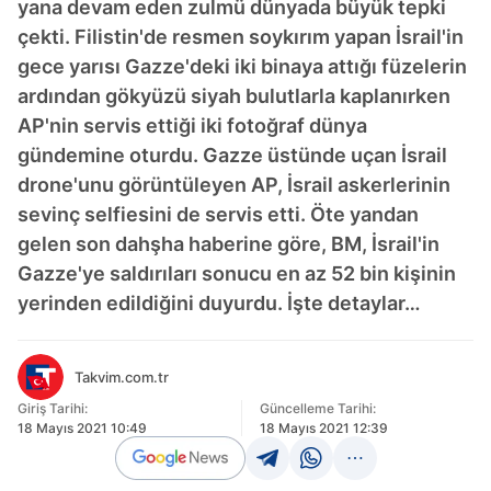
yana devam eden zulmü dünyada büyük tepki
çekti. Filistin'de resmen soykırım yapan İsrail'in
gece yarısı Gazze'deki iki binaya attığı füzelerin
ardından gökyüzü siyah bulutlarla kaplanırken
AP'nin servis ettiği iki fotoğraf dünya
gündemine oturdu. Gazze üstünde uçan İsrail
drone'unu görüntüleyen AP, İsrail askerlerinin
sevinç selfiesini de servis etti. Öte yandan
gelen son dahşha haberine göre, BM, İsrail'in
Gazze'ye saldırıları sonucu en az 52 bin kişinin
yerinden edildiğini duyurdu. İşte detaylar…
Takvim.com.tr
Giriş Tarihi:
Güncelleme Tarihi:
18 Mayıs 2021 10:49
18 Mayıs 2021 12:39