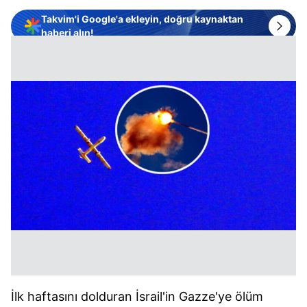
Takvim'i Google'a ekleyin, doğru kaynaktan
haberi alın!
İlk haftasını dolduran İsrail'in Gazze'ye ölüm