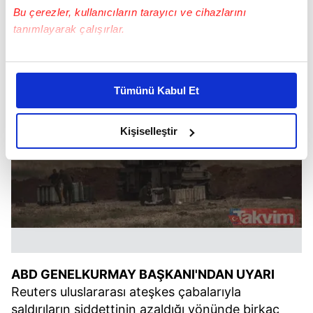
Bu çerezler, kullanıcıların tarayıcı ve cihazlarını
tanımlayarak çalışırlar.
Bu çerezlere izin vermeniz halinde sizlere özel
kişiselleştirilmiş reklamlar sunabilir, sayfalarımızda sizlere
Tümünü Kabul Et
daha iyi reklam deneyimi yaşatabiliriz. Bunu yaparken
amacımızın size daha iyi bir reklam deneyimi sunmak
olduğunu ve sizlere en iyi içerikleri sunabilmek adına
Kişiselleştir
elimizden gelen çabayı gösterdiğimizi ve bu noktada,
reklamların maliyetlerimizi karşılamak noktasında tek gelir
kalemimiz olduğunu sizlere hatırlatmak isteriz.
Her halükârda, kullanıcılar, bu çerezlere izin vermedikleri
takdirde, kullanıcılara hedefli reklamlar
gösterilmeyecektir."
ABD GENELKURMAY BAŞKANI'NDAN UYARI
Sizlere daha iyi bir hizmet sunabilmek için İnternet
Reuters uluslararası ateşkes çabalarıyla
Sitemizde kendimize ve üçüncü kişilere ait çerezler
saldırıların şiddettinin azaldığı yönünde birkaç