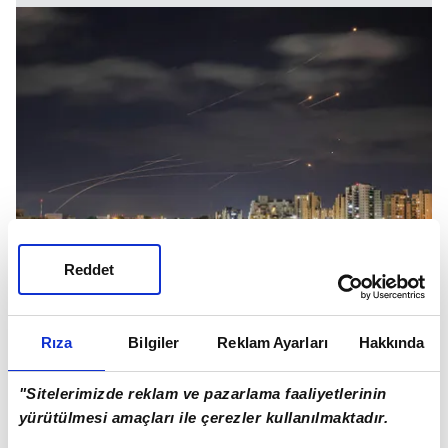
Reddet
Rıza
Bilgiler
Reklam Ayarları
Hakkında
İsrail ordusu
, Pazartesi akşam saatlerinden bu
yana Hamas'ın Gazze'den 90 roket ateşlediğini
"Sitelerimizde reklam ve pazarlama faaliyetlerinin
açıkladı. Bir çoğu Demir Kubbe sistemi tarafından
yürütülmesi amaçları ile çerezler kullanılmaktadır.
engellenen roketlerin toplam sayısı ise, 3 bin 350.