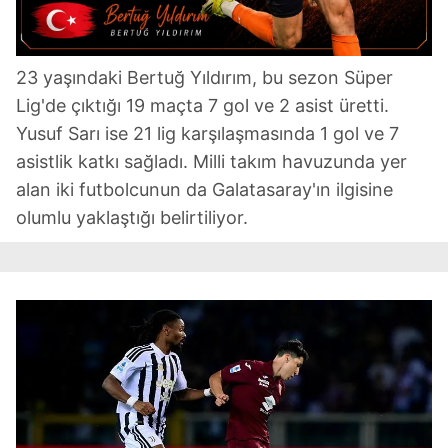
kılınması ve kişiselleştirilmesi ve sizlere yönelik
reklam/pazarlama faaliyetlerinin yapılması, amaçlarıyla
sınırlı olarak açık rızanız dahilinde kullanılacaktır.
23 yaşındaki Bertuğ Yıldırım, bu sezon Süper
Lig'de çıktığı 19 maçta 7 gol ve 2 asist üretti.
Çerezlere ilişkin tercihlerinizi aşağıda yer alan panel
vasıtasıyla belirleyebilirsiniz. Çerezlere ilişkin detaylı bilgi
Yusuf Sarı ise 21 lig karşılaşmasında 1 gol ve 7
için Ayarlar butonuna tıklayabilir,
Çerez Bilgilendirme
asistlik katkı sağladı. Milli takım havuzunda yer
Metnimizi
ziyaret edebilirsiniz.
alan iki futbolcunun da Galatasaray'ın ilgisine
olumlu yaklaştığı belirtiliyor.
6698 sayılı Kişisel Verilerin Korunması Kanunu uyarınca
hazırlanmış Aydınlatma Metnimizi okumak ve sitemizde
ilgili mevzuata uygun olarak kullanılan çerezlerle ilgili bilgi
almak için lütfen
tıklayınız
.