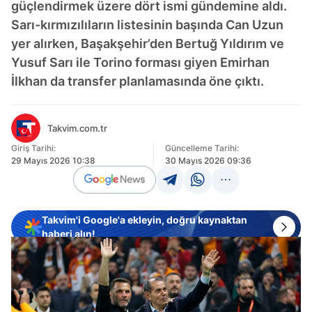
güçlendirmek üzere dört ismi gündemine aldı.
Sarı-kırmızılıların listesinin başında Can Uzun
yer alırken, Başakşehir’den Bertuğ Yıldırım ve
Yusuf Sarı ile Torino forması giyen Emirhan
İlkhan da transfer planlamasında öne çıktı.
Takvim.com.tr
Giriş Tarihi:
Güncelleme Tarihi:
29 Mayıs 2026 10:38
30 Mayıs 2026 09:36
Takvim'i Google'a ekleyin, doğru kaynaktan
haberi alın!