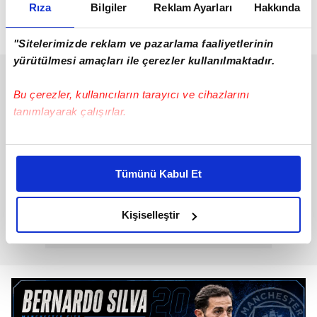
Rıza
Bilgiler
Reklam Ayarları
Hakkında
öğrenildi. Böylece sarı-kırmızılılar, orta saha ve 10
numara arayışlarında alternatif isimlere yöneldi.
"Sitelerimizde reklam ve pazarlama faaliyetlerinin
yürütülmesi amaçları ile çerezler kullanılmaktadır.
Bu çerezler, kullanıcıların tarayıcı ve cihazlarını
tanımlayarak çalışırlar.
Bu çerezlere izin vermeniz halinde sizlere özel
kişiselleştirilmiş reklamlar sunabilir, sayfalarımızda sizlere
Tümünü Kabul Et
daha iyi reklam deneyimi yaşatabiliriz. Bunu yaparken
amacımızın size daha iyi bir reklam deneyimi sunmak
olduğunu ve sizlere en iyi içerikleri sunabilmek adına
Kişiselleştir
elimizden gelen çabayı gösterdiğimizi ve bu noktada,
reklamların maliyetlerimizi karşılamak noktasında tek gelir
kalemimiz olduğunu sizlere hatırlatmak isteriz.
Her halükârda, kullanıcılar, bu çerezlere izin vermedikleri
takdirde, kullanıcılara hedefli reklamlar