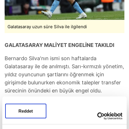
Galatasaray uzun süre Silva ile ilgilendi
GALATASARAY MALİYET ENGELİNE TAKILDI
Bernardo Silva'nın ismi son haftalarda
Galatasaray ile de anılmıştı. Sarı-kırmızılı yönetim,
yıldız oyuncunun şartlarını öğrenmek için
girişimde bulunurken ekonomik talepler transfer
sürecinin önündeki en büyük engel oldu.
Portekizli futbolcunun maaş ve imza parası dahil
Reddet
toplam maliyetinin üç yıllık süreçte 50 milyon
euro seviyesine ulaşması nedeniyle
Galatasaray'ın bu transferden vazgeçtiği