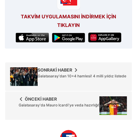
hazırlanmış Aydınlatma Metnimizi okumak ve sitemizde
ilgili mevzuata uygun olarak kullanılan çerezlerle ilgili bilgi
TAKVİM UYGULAMASINI İNDİRMEK İÇİN
almak için lütfen
tıklayınız
.
TIKLAYIN
SONRAKİ HABER
Galatasaray'dan 10+4 hamlesi! 4 milli yıldız listede
ÖNCEKİ HABER
Galatasaray'da Mauro Icardi'ye veda hazırlığı!