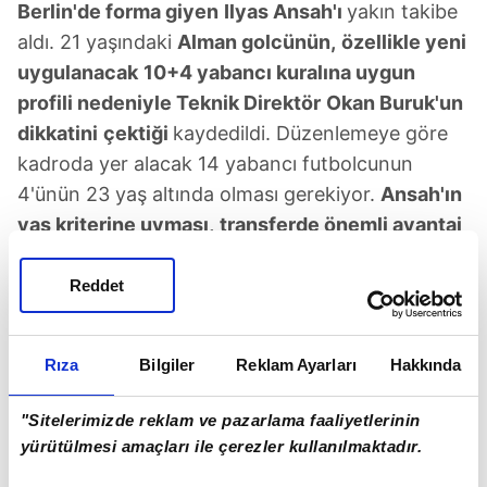
Berlin'de forma giyen
Ilyas Ansah'ı
yakın takibe
aldı. 21 yaşındaki
Alman golcünün,
özellikle yeni
uygulanacak
10+4 yabancı kuralına uygun
profili nedeniyle Teknik Direktör
Okan Buruk'un
dikkatini
çektiği
kaydedildi. Düzenlemeye göre
kadroda yer alacak 14 yabancı futbolcunun
4'ünün 23 yaş altında olması gerekiyor.
Ansah'ın
yaş kriterine uyması,
transferde önemli avantaj
olarak görülüyor
. Değeri 12 milyon euro olan
genç forvetin performansı da dikkat çekiyor.
Reddet
Geride kalan sezonda Union
Berlin formasıyla
36 maça
çıkan Ilyas Ansah, 5 gol ve 3
asistlik
Rıza
Bilgiler
Reklam Ayarları
Hakkında
katkı sağladı.
"Sitelerimizde reklam ve pazarlama faaliyetlerinin
yürütülmesi amaçları ile çerezler kullanılmaktadır.
SONRAKİ HABER