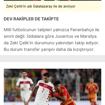
kullanılmaktadır. Bu çerezler vasıtasıyla çeşitli kişisel
Zeki Çelik'in adı Galatasaray ile de anılıyor
verileriniz işlenmekte olup gerekli olan çerezler bilgi
toplumu hizmetlerinin sunulması amacıyla
DEV RAKİPLER DE TAKİPTE
kullanılmaktadır. Diğer çerezler, sitemizin daha işlevsel
kılınması ve kişiselleştirilmesi ve sizlere yönelik
Milli futbolcunun talipleri yalnızca Fenerbahçe ile
reklam/pazarlama faaliyetlerinin yapılması, amaçlarıyla
sınırlı değil. İddialara göre Juventus ve Marsilya
sınırlı olarak açık rızanız dahilinde kullanılacaktır.
da Zeki Çelik'in durumunu yakından takip ediyor.
Bu durum transfer yarışını daha da kızıştırıyor.
Çerezlere ilişkin tercihlerinizi aşağıda yer alan panel
vasıtasıyla belirleyebilirsiniz. Çerezlere ilişkin detaylı bilgi
için Ayarlar butonuna tıklayabilir,
Çerez Bilgilendirme
Metnimizi
ziyaret edebilirsiniz.
6698 sayılı Kişisel Verilerin Korunması Kanunu uyarınca
hazırlanmış Aydınlatma Metnimizi okumak ve sitemizde
ilgili mevzuata uygun olarak kullanılan çerezlerle ilgili bilgi
almak için lütfen
tıklayınız
.