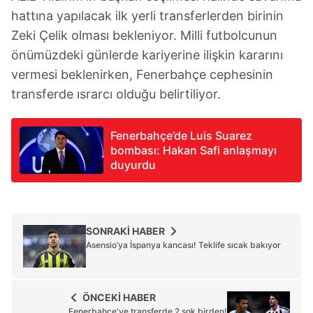
hattına yapılacak ilk yerli transferlerden birinin
Zeki Çelik olması bekleniyor. Milli futbolcunun
önümüzdeki günlerde kariyerine ilişkin kararını
vermesi beklenirken, Fenerbahçe cephesinin
transferde ısrarcı olduğu belirtiliyor.
Fenerbahçe’de Luis Suarez
bombası: Hakan Safi anlaşmayı
duyurdu
SONRAKİ HABER
Asensio’ya İspanya kancası! Teklife sıcak bakıyor
ÖNCEKİ HABER
Fenerbahçe'ye transferde 2 şok birden!