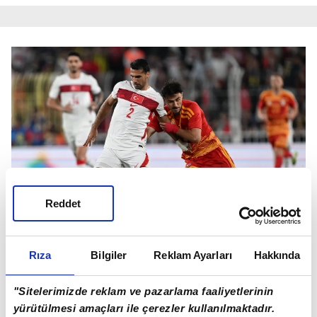
Reddet
Rıza
Bilgiler
Reklam Ayarları
Hakkında
Zeki Çelik'in Roma'da kalma ihtimali de yüksek
"Sitelerimizde reklam ve pazarlama faaliyetlerinin
SEMEDO İLE DEVAM EDİLMEYECEK İDDİASI
yürütülmesi amaçları ile çerezler kullanılmaktadır.