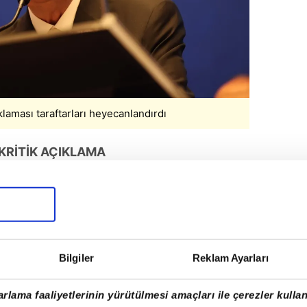
ıklaması taraftarları heyecanlandırdı
KRİTİK AÇIKLAMA
eri konusunda da önemli mesajlar verdi.
i için görüşmelerin sürdüğünü belirterek
landı.
DI
Bilgiler
Reklam Ayarları
nsfer sürecinin seçim öncesinde
rlama faaliyetlerinin yürütülmesi amaçları ile çerezler kullan
yledi. Aziz Yıldırım'ın, taraftarı