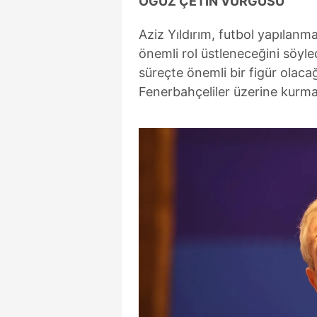
OĞUZ ÇETİN VURGUSU
Aziz Yıldırım, futbol yapılanm
önemli rol üstleneceğini söyle
süreçte önemli bir figür olacağı
Fenerbahçeliler üzerine kurmayı