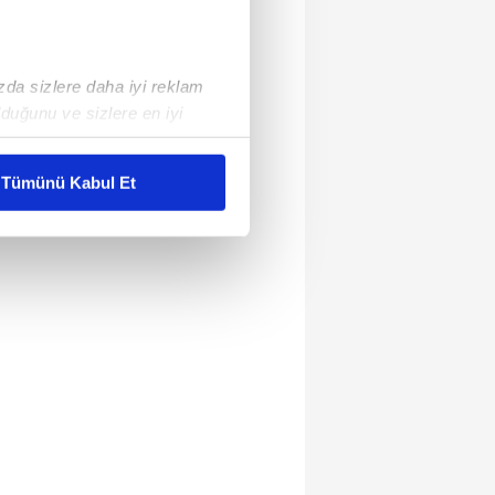
ızda sizlere daha iyi reklam
duğunu ve sizlere en iyi
liyetlerimizi karşılamak
Tümünü Kabul Et
ar gösterilmeyecektir."
çerezler kullanılmaktadır. Bu
u hizmetlerinin sunulması
i ve sizlere yönelik
nılacaktır.
kin detaylı bilgi için Ayarlar
ak ve sitemizde ilgili