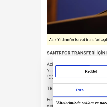
Aziz Yıldırım'ın forvet transferi aç
SANTRFOR TRANSFERİ İÇİN 
Aziz Yıldırım, santrfor transf
Yıldırım, yıldız golcü transfer
Reddet
"Dün görüştüm" ifadelerini kul
TRANSFER TARİHİNİ AÇIKLA
Rıza
Fenerbahçe başkan adayı, tra
"Sitelerimizde reklam ve paza
netleşmesini hedeflediklerini sö