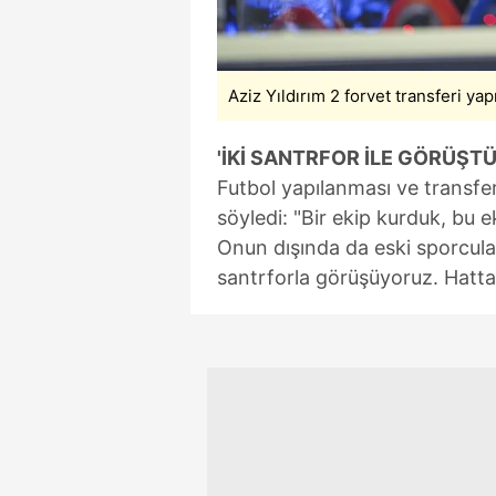
mevzuata uygun olarak kullanılan
Aziz Yıldırım 2 forvet transferi y
'İKİ SANTRFOR İLE GÖRÜŞT
Futbol yapılanması ve transfer
söyledi: "Bir ekip kurduk, bu ek
Onun dışında da eski sporcular
santrforla görüşüyoruz. Hatt