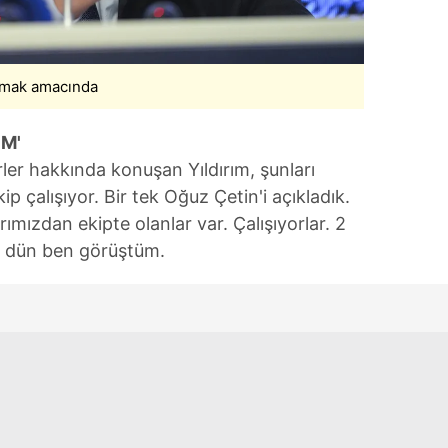
 çerezlerle ilgili bilgi almak için lütfen
tıklayınız
.
apmak amacında
ÜM'
ler hakkında konuşan Yıldırım, şunları
ip çalışıyor. Bir tek Oğuz Çetin'i açıkladık.
ımızdan ekipte olanlar var. Çalışıyorlar. 2
a dün ben görüştüm.