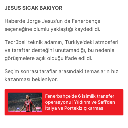
JESUS SICAK BAKIYOR
Sizlere daha iyi bir hizmet sunabilmek için İnternet
Sitemizde kendimize ve üçüncü kişilere ait çerezler
Haberde Jorge Jesus'un da Fenerbahçe
kullanılmaktadır. Bu çerezler vasıtasıyla çeşitli kişisel
seçeneğine olumlu yaklaştığı kaydedildi.
verileriniz işlenmekte olup gerekli olan çerezler bilgi
toplumu hizmetlerinin sunulması amacıyla
Tecrübeli teknik adamın, Türkiye'deki atmosferi
kullanılmaktadır. Diğer çerezler, sitemizin daha işlevsel
ve taraftar desteğini unutamadığı, bu nedenle
kılınması ve kişiselleştirilmesi ve sizlere yönelik
görüşmelere açık olduğu ifade edildi.
reklam/pazarlama faaliyetlerinin yapılması, amaçlarıyla
sınırlı olarak açık rızanız dahilinde kullanılacaktır.
Seçim sonrası taraflar arasındaki temasların hız
kazanması bekleniyor.
Çerezlere ilişkin tercihlerinizi aşağıda yer alan panel
vasıtasıyla belirleyebilirsiniz. Çerezlere ilişkin detaylı bilgi
için Ayarlar butonuna tıklayabilir,
Çerez Bilgilendirme
Fenerbahçe'de 6 isimlik transfer
Metnimizi
ziyaret edebilirsiniz.
operasyonu! Yıldırım ve Safi'den
İtalya ve Portekiz çıkarması
6698 sayılı Kişisel Verilerin Korunması Kanunu uyarınca
hazırlanmış Aydınlatma Metnimizi okumak ve sitemizde