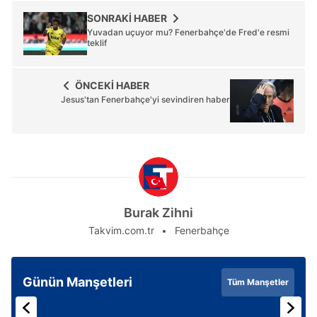
ilgili mevzuata uygun olarak kullanılan çerezlerle ilgili bilgi
SONRAKİ HABER
almak için lütfen
tıklayınız
.
Yuvadan uçuyor mu? Fenerbahçe'de Fred'e resmi
teklif
ÖNCEKİ HABER
Jesus'tan Fenerbahçe'yi sevindiren haber
Burak Zihni
Takvim.com.tr
Fenerbahçe
Günün Manşetleri
Tüm Manşetler