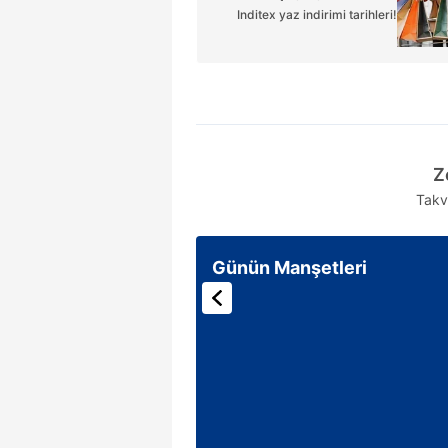
Inditex yaz indirimi tarihleri!
Z
Takv
Günün Manşetleri