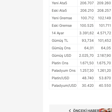
Yeni Ata5
206.707
209.260
mevzuata uygun olarak kullanılan
Eski Ata5
206.210
208.257
Yeni Gremse
100.712
102.149
Eski Gremse
100.525
101.711
14 Ayar
3.391,62
4.571,72
Gümüş TL
93,734
101,452
Gümüş Ons
64,01
64,05
Gümüş USD
2.025,70
2.187,90
Platin Ons
1.671,50
1.675,70
Paladyum Ons
1.257,30
1.261,20
Platin/USD
48.740
53.870
Paladyum/USD
30.420
40.550
ÖNCEKİ HABER