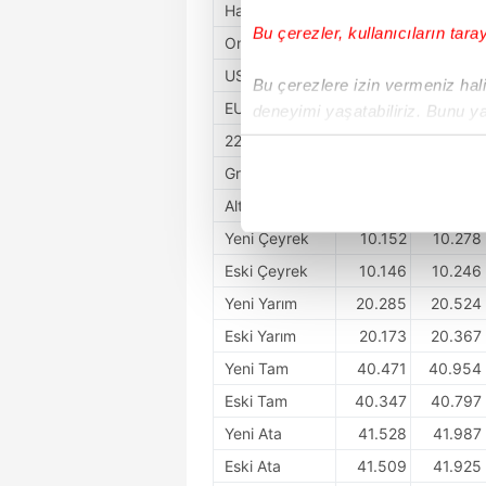
Has Altın
6.217,18
6.264,19
Bu çerezler, kullanıcıların tara
Ons Altın
4.133,6
4.134,1
USD/KG
133.670
134.420
Bu çerezlere izin vermeniz halin
EUR/KG
116.780
117.760
deneyimi yaşatabiliriz. Bunu y
içerikleri sunabilmek adına el
22 Ayar
5.655,64
5.930,98
noktasında tek gelir kalemimiz 
Gram Altın
6.185,68
6.282,55
Altın/Gümüş
61,09
66,36
Her halükârda, kullanıcılar, bu 
Yeni Çeyrek
10.152
10.278
Sizlere daha iyi bir hizmet sun
Eski Çeyrek
10.146
10.246
çerezler vasıtasıyla çeşitli kiş
Yeni Yarım
20.285
20.524
amacıyla kullanılmaktadır. Diğer
Eski Yarım
20.173
20.367
reklam/pazarlama faaliyetlerinin
Yeni Tam
40.471
40.954
Çerezlere ilişkin tercihlerinizi 
Eski Tam
40.347
40.797
butonuna tıklayabilir,
Çerez Bi
Yeni Ata
41.528
41.987
Eski Ata
41.509
41.925
6698 sayılı Kişisel Verilerin 