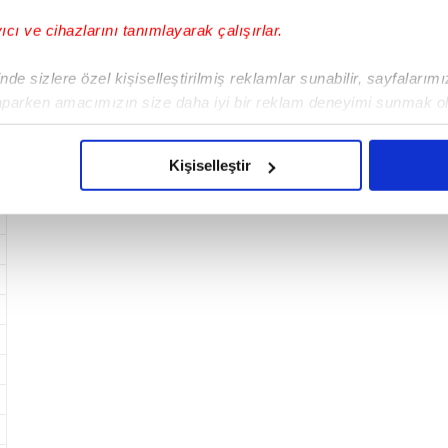
yıcı ve cihazlarını tanımlayarak çalışırlar.
de sizlere özel kişiselleştirilmiş reklamlar sunabilir, sayfalarım
aparken amacımızın size daha iyi bir reklam deneyimi sunmak ol
imizden gelen çabayı gösterdiğimizi ve bu noktada, reklamların ma
olduğunu sizlere hatırlatmak isteriz.
Kişiselleştir
çerezlere izin vermedikleri takdirde, kullanıcılara hedefli reklaml
abilmek için İnternet Sitemizde kendimize ve üçüncü kişilere ait 
isel verileriniz işlenmekte olup gerekli olan çerezler bilgi toplum
 çerezler, sitemizin daha işlevsel kılınması ve kişiselleştirilmes
 yapılması, amaçlarıyla sınırlı olarak açık rızanız dahilinde kulla
aşağıda yer alan panel vasıtasıyla belirleyebilirsiniz. Çerezlere iliş
lgilendirme Metnimizi
ziyaret edebilirsiniz.
Korunması Kanunu uyarınca hazırlanmış Aydınlatma Metnimizi okum