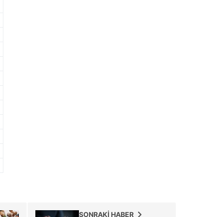
 çerezlerle ilgili bilgi almak için lütfen
tıklayınız
.
SONRAKİ HABER