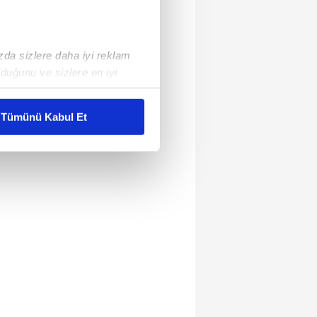
ızda sizlere daha iyi reklam
duğunu ve sizlere en iyi
liyetlerimizi karşılamak
Tümünü Kabul Et
ar gösterilmeyecektir."
çerezler kullanılmaktadır. Bu
u hizmetlerinin sunulması
i ve sizlere yönelik
nılacaktır.
kin detaylı bilgi için Ayarlar
ak ve sitemizde ilgili