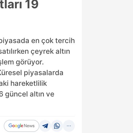
tları 19
ç piyasada en çok tercih
atılırken çeyrek altın
şlem görüyor.
 Küresel piyasalarda
ki hareketlilik
6 güncel altın ve