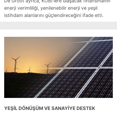
De Groot ayrıca, KOBİ'lere ulaşacak finansmanın
ilgili mevzuata uygun olarak kullanılan çerezlerle ilgili bilgi
enerji verimliliği, yenilenebilir enerji ve yeşil
almak için lütfen
tıklayınız
.
istihdam alanlarını güçlendireceğini ifade etti.
YEŞİL DÖNÜŞÜM VE SANAYİYE DESTEK