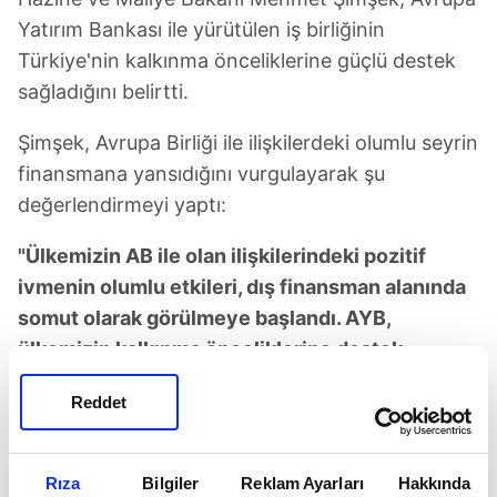
Yatırım Bankası ile yürütülen iş birliğinin
Türkiye'nin kalkınma önceliklerine güçlü destek
sağladığını belirtti.
Şimşek, Avrupa Birliği ile ilişkilerdeki olumlu seyrin
finansmana yansıdığını vurgulayarak şu
değerlendirmeyi yaptı:
"Ülkemizin AB ile olan ilişkilerindeki pozitif
ivmenin olumlu etkileri, dış finansman alanında
somut olarak görülmeye başlandı. AYB,
ülkemizin kalkınma önceliklerine destek
vermek amacıyla uygun koşullu finansman
Reddet
olanaklarını 2023 yılında deprem sonrası imar
çalışmaları için verilen kredi hariç olmak üzere
8 yıl aradan sonra tekrar harekete geçirdi."
Rıza
Bilgiler
Reklam Ayarları
Hakkında