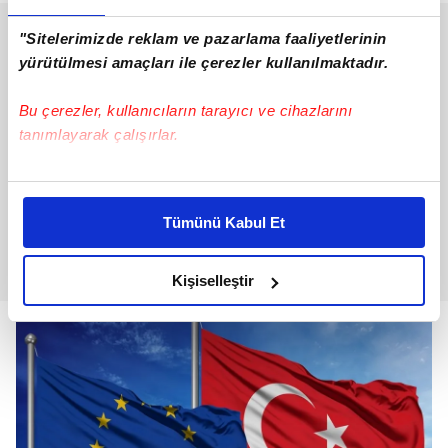
"Sitelerimizde reklam ve pazarlama faaliyetlerinin
yürütülmesi amaçları ile çerezler kullanılmaktadır.
Bu çerezler, kullanıcıların tarayıcı ve cihazlarını
tanımlayarak çalışırlar.
Bu çerezlere izin vermeniz halinde sizlere özel
kişiselleştirilmiş reklamlar sunabilir, sayfalarımızda sizlere
Tümünü Kabul Et
daha iyi reklam deneyimi yaşatabiliriz. Bunu yaparken
amacımızın size daha iyi bir reklam deneyimi sunmak
olduğunu ve sizlere en iyi içerikleri sunabilmek adına
Kişiselleştir
elimizden gelen çabayı gösterdiğimizi ve bu noktada,
reklamların maliyetlerimizi karşılamak noktasında tek gelir
kalemimiz olduğunu sizlere hatırlatmak isteriz.
Her halükârda, kullanıcılar, bu çerezlere izin vermedikleri
takdirde, kullanıcılara hedefli reklamlar
gösterilmeyecektir."