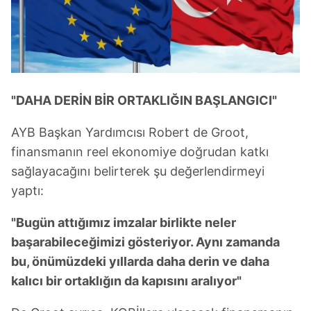
Sizlere daha iyi bir hizmet sunabilmek için İnternet
Sitemizde kendimize ve üçüncü kişilere ait çerezler
kullanılmaktadır. Bu çerezler vasıtasıyla çeşitli kişisel
verileriniz işlenmekte olup gerekli olan çerezler bilgi
"DAHA DERİN BİR ORTAKLIĞIN BAŞLANGICI"
toplumu hizmetlerinin sunulması amacıyla
kullanılmaktadır. Diğer çerezler, sitemizin daha işlevsel
AYB Başkan Yardımcısı Robert de Groot,
kılınması ve kişiselleştirilmesi ve sizlere yönelik
reklam/pazarlama faaliyetlerinin yapılması, amaçlarıyla
finansmanın reel ekonomiye doğrudan katkı
sınırlı olarak açık rızanız dahilinde kullanılacaktır.
sağlayacağını belirterek şu değerlendirmeyi
yaptı:
Çerezlere ilişkin tercihlerinizi aşağıda yer alan panel
vasıtasıyla belirleyebilirsiniz. Çerezlere ilişkin detaylı bilgi
"Bugün attığımız imzalar birlikte neler
için Ayarlar butonuna tıklayabilir,
Çerez Bilgilendirme
başarabileceğimizi gösteriyor. Aynı zamanda
Metnimizi
ziyaret edebilirsiniz.
bu, önümüzdeki yıllarda daha derin ve daha
kalıcı bir ortaklığın da kapısını aralıyor"
6698 sayılı Kişisel Verilerin Korunması Kanunu uyarınca
hazırlanmış Aydınlatma Metnimizi okumak ve sitemizde