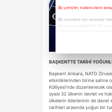
Bu çerezler, kullanıcıların tara
Bu çerezlere izin vermeniz halin
deneyimi yaşatabiliriz. Bunu y
içerikleri sunabilmek adına el
noktasında tek gelir kalemimiz 
Her halükârda, kullanıcılar, bu 
BAŞKENTTE TARİHİ YOĞUN
Sizlere daha iyi bir hizmet sun
çerezler vasıtasıyla çeşitli kiş
Başkent Ankara, NATO Zirvesi 
amacıyla kullanılmaktadır. Diğer
reklam/pazarlama faaliyetlerinin
etkinliklerinden birine sahne
Külliyesi'nde düzenlenecek ola
Çerezlere ilişkin tercihlerinizi 
üyesi 32 ülkenin devlet ve hük
butonuna tıklayabilir,
Çerez Bi
ülkelerin liderlerinin de dave
tarihleri arasında yoğun bir tu
6698 sayılı Kişisel Verilerin 