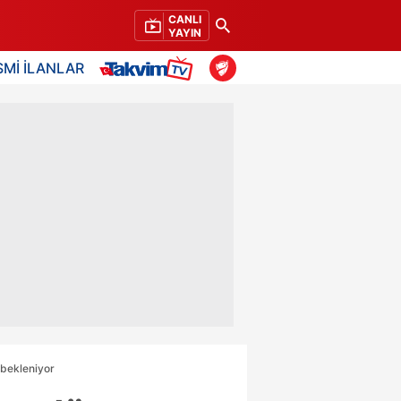
CANLI
YAYIN
SMİ İLANLAR
 bekleniyor