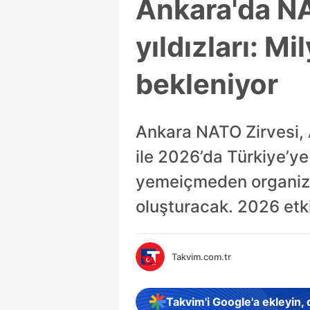
Ankara'da N
yıldızları: Mi
bekleniyor
Ankara NATO Zirvesi, A
ile 2026’da Türkiye’ye
yemeiçmeden organizas
oluşturacak. 2026 etkin
Takvim.com.tr
Takvim'i Google'a ekleyin,