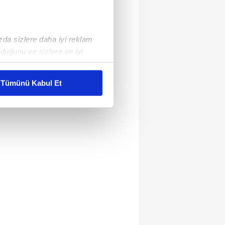
ızda sizlere daha iyi reklam
duğunu ve sizlere en iyi
liyetlerimizi karşılamak
Tümünü Kabul Et
ar gösterilmeyecektir."
çerezler kullanılmaktadır. Bu
u hizmetlerinin sunulması
i ve sizlere yönelik
nılacaktır.
kin detaylı bilgi için Ayarlar
ak ve sitemizde ilgili