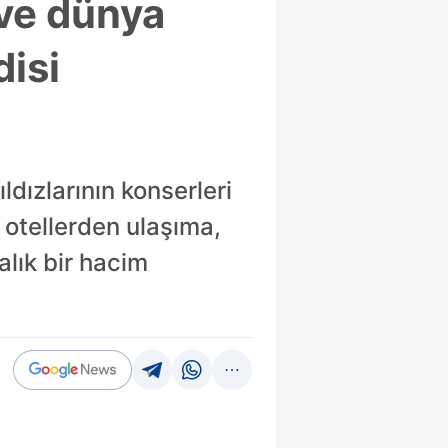
ve dünya
disi
dızlarının konserleri
 otellerden ulaşıma,
lık bir hacim