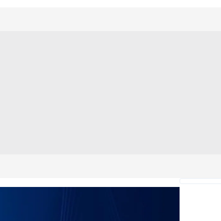
 çerezlerle ilgili bilgi almak için lütfen
tıklayınız
.