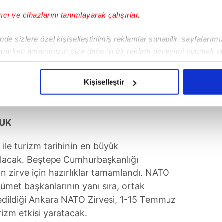
yıcı ve cihazlarını tanımlayarak çalışırlar.
de sizlere özel kişiselleştirilmiş reklamlar sunabilir, sayfalarım
aparken amacımızın size daha iyi bir reklam deneyimi sunmak ol
imizden gelen çabayı gösterdiğimizi ve bu noktada, reklamların ma
olduğunu sizlere hatırlatmak isteriz.
Kişiselleştir
çerezlere izin vermedikleri takdirde, kullanıcılara hedefli reklaml
LUK
abilmek için İnternet Sitemizde kendimize ve üçüncü kişilere ait 
isel verileriniz işlenmekte olup gerekli olan çerezler bilgi toplum
ile turizm tarihinin en büyük
 çerezler, sitemizin daha işlevsel kılınması ve kişiselleştirilmes
 yapılması, amaçlarıyla sınırlı olarak açık rızanız dahilinde kulla
 olacak. Beştepe Cumhurbaşkanlığı
n zirve için hazırlıklar tamamlandı. NATO
aşağıda yer alan panel vasıtasıyla belirleyebilirsiniz. Çerezlere iliş
ümet başkanlarının yanı sıra, ortak
lgilendirme Metnimizi
ziyaret edebilirsiniz.
t edildiği Ankara NATO Zirvesi, 1-15 Temmuz
rizm etkisi yaratacak.
Korunması Kanunu uyarınca hazırlanmış Aydınlatma Metnimizi okum