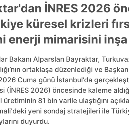
tar'dan İNRES 2026 ön
kiye küresel krizleri fır
i enerji mimarisini inşa
lar Bakanı Alparslan Bayraktar, Turkuva
ığı’nın ortaklaşa düzenlediği ve Başkan
 2026 Cuma günü İstanbul’da gerçekleşti
si (İNRES 2026) öncesinde kaleme aldığı
üretiminin 81 bin varile ulaştığını açıkl
li'deki yeni sondaj stratejileri ile Türk
ylarını duyurdu.