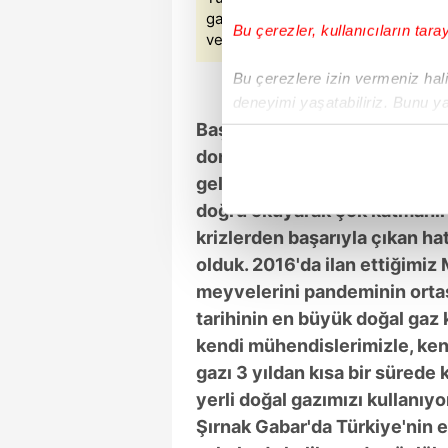
gaz ve petrol keşiflerinde önemli a
Bu çerezler, kullanıcıların tara
ve AA'dan alınmıştır.)
Bu çerezlere izin vermeniz halin
deneyimi yaşatabiliriz. Bunu y
içerikleri sunabilmek adına el
Başkan Erdoğan'ın kararlı lide
noktasında tek gelir kalemimiz 
donanımlı, birikimli yönetim k
gelen krizlerle baş etmeyi bild
Her halükârda, kullanıcılar, bu 
doğru okuyarak çok katmanlı 
krizlerden başarıyla çıkan hat
Sizlere daha iyi bir hizmet sun
olduk. 2016'da ilan ettiğimiz M
çerezler vasıtasıyla çeşitli kiş
meyvelerini pandeminin orta
amacıyla kullanılmaktadır. Diğer
tarihinin en büyük doğal gaz 
reklam/pazarlama faaliyetlerinin
kendi mühendislerimizle, ken
Çerezlere ilişkin tercihlerinizi 
gazı 3 yıldan kısa bir sürede
butonuna tıklayabilir,
Çerez Bi
yerli doğal gazımızı kullanıyor.
Şırnak Gabar'da Türkiye'nin en
6698 sayılı Kişisel Verilerin 