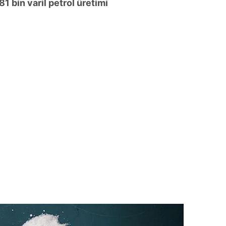
1 bin varil petrol üretimi
 çerezlerle ilgili bilgi almak için lütfen
tıklayınız
.