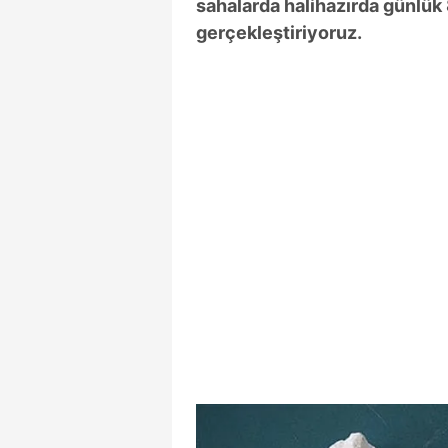
sahalarda halihazırda günlük 8
mevzuata uygun olarak kullanılan
gerçekleştiriyoruz.