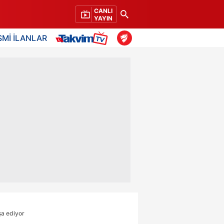
CANLI
YAYIN
SMİ İLANLAR
şa ediyor