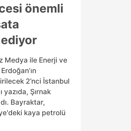
cesi önemli
sata
 ediyor
z Medya ile Enerji ve
 Erdoğan’ın
rilecek 2’nci İstanbul
 yazıda, Şırnak
adı. Bayraktar,
iye'deki kaya petrolü