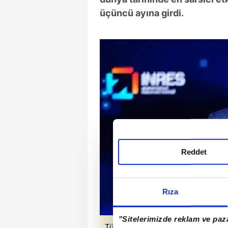
üçüncü ayına girdi.
Reddet
Rıza
"Sitelerimizde reklam ve paza
Türkiye, milli enerji ve maden poli