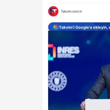
Takvim.com.tr
Takvim'i Google'a ekleyin,