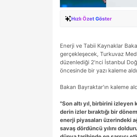
Hızlı Özet Göster
Enerji ve Tabii Kaynaklar Baka
gerçekleşecek, Turkuvaz Medya
düzenlediği 2'nci İstanbul Do
öncesinde bir yazı kaleme aldı
Bakan Bayraktar'ın kaleme aldı
"Son altı yıl, birbirini izleye
derin izler bıraktığı bir döne
enerji piyasaları üzerindeki 
savaş dördüncü yılını doldur
dünya tarihinde en sarsıcı etki