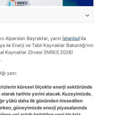
nı Alparslan Bayraktar, yarın
İstanbul
'da
 ile Enerji ve Tabii Kaynaklar Bakanlığı'nın
ğal Kaynaklar Zirvesi (İNRES 2026)
.
ğı yazı:
n krizlerin küresel ölçekte enerji sektöründe
m olarak tarihte yerini alacak. Kuzeyimizde,
ağır yükü daha ilk gününden hissedilen
urken, güneyimizde enerji piyasalarında
lere yol açtığı belirtilen yeni bir kriz