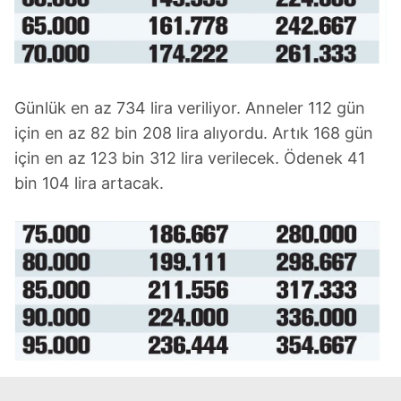
6698 sayılı Kişisel Verilerin Korunması Kanunu uyarınca
hazırlanmış Aydınlatma Metnimizi okumak ve sitemizde
ilgili mevzuata uygun olarak kullanılan çerezlerle ilgili bilgi
almak için lütfen
tıklayınız
.
Günlük en az 734 lira veriliyor. Anneler 112 gün
için en az 82 bin 208 lira alıyordu. Artık 168 gün
için en az 123 bin 312 lira verilecek. Ödenek 41
bin 104 lira artacak.