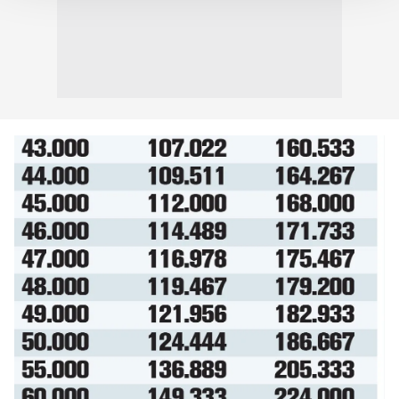
Her halükârda, kullanıcılar, bu çerezlere izin vermedikleri
takdirde, kullanıcılara hedefli reklamlar
gösterilmeyecektir."
Sizlere daha iyi bir hizmet sunabilmek için İnternet
Sitemizde kendimize ve üçüncü kişilere ait çerezler
kullanılmaktadır. Bu çerezler vasıtasıyla çeşitli kişisel
verileriniz işlenmekte olup gerekli olan çerezler bilgi
toplumu hizmetlerinin sunulması amacıyla
kullanılmaktadır. Diğer çerezler, sitemizin daha işlevsel
kılınması ve kişiselleştirilmesi ve sizlere yönelik
reklam/pazarlama faaliyetlerinin yapılması, amaçlarıyla
sınırlı olarak açık rızanız dahilinde kullanılacaktır.
Çerezlere ilişkin tercihlerinizi aşağıda yer alan panel
vasıtasıyla belirleyebilirsiniz. Çerezlere ilişkin detaylı bilgi
için Ayarlar butonuna tıklayabilir,
Çerez Bilgilendirme
Metnimizi
ziyaret edebilirsiniz.