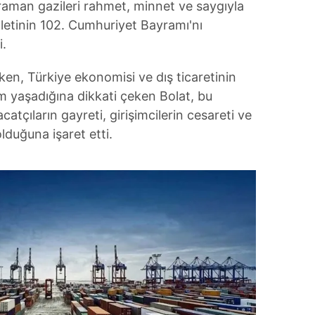
ahraman gazileri rahmet, minnet ve saygıyla
lletinin 102. Cumhuriyet Bayramı'nı
i.
rken, Türkiye ekonomisi ve dış ticaretinin
m yaşadığına dikkati çeken Bolat, bu
acatçıların gayreti, girişimcilerin cesareti ve
olduğuna işaret etti.