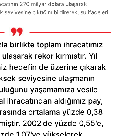
racatının 270 milyar dolara ulaşarak
 çerezlerle ilgili bilgi almak için lütfen
tıklayınız
.
seviyesine çıktığını bildirerek, şu ifadeleri
la birlikte toplam ihracatımız
ulaşarak rekor kırmıştır. Yıl
miz hedefin de üzerine çıkarak
üksek seviyesine ulaşmanın
uluğunu yaşamamıza vesile
l ihracatından aldığımız pay,
arasında ortalama yüzde 0,38
miştir. 2002'de yüzde 0,55'e,
üzde 1,07'ye yükselerek,