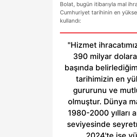
Bolat, bugün itibarıyla mal ih
mevzuata uygun olarak kullanılan
Cumhuriyet tarihinin en yüksek 
kullandı:
"Hizmet ihracatımız
390 milyar dolara 
başında belirlediği
tarihimizin en y
gururunu ve mutl
olmuştur. Dünya ma
1980-2000 yılları 
seviyesinde seyret
2024'te ise y