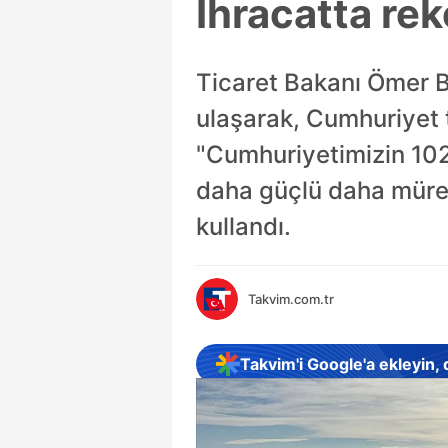
İhracatta rek
Ticaret Bakanı Ömer B
ulaşarak, Cumhuriyet ta
"Cumhuriyetimizin 102
daha güçlü daha müref
kullandı.
Takvim.com.tr
Takvim'i Google'a ekleyin,