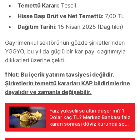
Temettü Kararı:
Tescil
Hisse Başı Brüt ve Net Temettü:
7,00 TL
Dağıtım Tarihi:
15 Nisan 2025 (Dağıtıldı)
Gayrimenkul sektörünün gözde şirketlerinden
YGGYO, bu yıl da güçlü bir kar payı dağıtımıyla
dikkatleri üzerine çekti.
❗
Not: Bu içerik yatırım tavsiyesi değildir.
Şirketlerin temettü kararları KAP bildirimlerine
dayalıdır ve zamanla değişebilir.
Faiz yükselirse altın düşer mi? 1
Dolar kaç TL? Merkez Bankası faiz
kararı sonrası döviz kurunda son
durum!