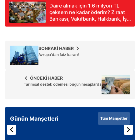
Daire almak için 1.6 milyon TL
çeksem ne kadar öderim? Ziraat
Bankası, Vakıfbank, Halkbank, İş
Bankası geri ödeme tablosu
SONRAKİ HABER
Avrupa'dan faiz kararı!
ÖNCEKİ HABER
Tarımsal destek ödemesi bugün hesaplarda
Günün Manşetleri
Tüm Manşetler