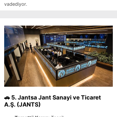
sınırlı olarak açık rızanız dahilinde kullanılacaktır.
vadediyor.
Çerezlere ilişkin tercihlerinizi aşağıda yer alan panel
vasıtasıyla belirleyebilirsiniz. Çerezlere ilişkin detaylı bilgi
için Ayarlar butonuna tıklayabilir,
Çerez Bilgilendirme
Metnimizi
ziyaret edebilirsiniz.
6698 sayılı Kişisel Verilerin Korunması Kanunu uyarınca
hazırlanmış Aydınlatma Metnimizi okumak ve sitemizde
ilgili mevzuata uygun olarak kullanılan çerezlerle ilgili bilgi
almak için lütfen
tıklayınız
.
🚗
5. Jantsa Jant Sanayi ve Ticaret
A.Ş. (JANTS)