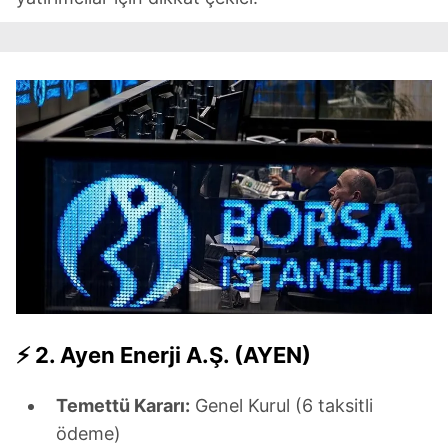
⚡
2. Ayen Ener
ji A.Ş. (AYEN)
Temettü Kararı:
Genel Kurul (6 taksitli
ödeme)