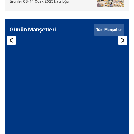
ürünler 08-14 Ocak 2025 kataloğu
Sizlere daha iyi bir hizmet sunabilmek için İnternet
Sitemizde kendimize ve üçüncü kişilere ait çerezler
kullanılmaktadır. Bu çerezler vasıtasıyla çeşitli kişisel
Günün Manşetleri
Tüm Manşetler
verileriniz işlenmekte olup gerekli olan çerezler bilgi
toplumu hizmetlerinin sunulması amacıyla
kullanılmaktadır. Diğer çerezler, sitemizin daha işlevsel
kılınması ve kişiselleştirilmesi ve sizlere yönelik
reklam/pazarlama faaliyetlerinin yapılması, amaçlarıyla
sınırlı olarak açık rızanız dahilinde kullanılacaktır.
Çerezlere ilişkin tercihlerinizi aşağıda yer alan panel
vasıtasıyla belirleyebilirsiniz. Çerezlere ilişkin detaylı bilgi
için Ayarlar butonuna tıklayabilir,
Çerez Bilgilendirme
Metnimizi
ziyaret edebilirsiniz.
6698 sayılı Kişisel Verilerin Korunması Kanunu uyarınca
hazırlanmış Aydınlatma Metnimizi okumak ve sitemizde