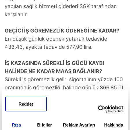
yapılan sağlık hizmeti giderleri SGK tarafından
karşılanır.
GEÇİCİ İŞ GÖREMEZLİK
ÖDENEĞİ NE KADAR?
En düşük günlük ödenek yatarak tedavide
433,43, ayakta tedavide 577,90 lira.
İŞ KAZASINDA SÜREKLİ
İŞ GÜCÜ KAYBI
HALİNDE NE
KADAR MAAŞ BAĞLANIR?
Sürekli iş göremezlik geliri sigortalının yüzde 100
oranında iş göremezliği halinde günlük 866,85 TL
olarak uygulanır. Sürekli iş göremezlik derecesi
eğer yüzde 50 ise 9 bin 101 lira ödeme yapılır.
Reddet
Ölüm durumunda ise 18 bin 203 lira gelir ödemesi
yapılır.
Rıza
Bilgiler
Reklam Ayarları
Hakkında