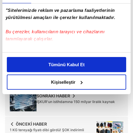
"Sitelerimizde reklam ve pazarlama faaliyetlerinin
yürütülmesi amaçları ile çerezler kullanılmaktadır.
Bu çerezler, kullanıcıların tarayıcı ve cihazlarını
TAKVİM UYGULAMASINI İNDİRMEK İÇİN
tanımlayarak çalışırlar.
TIKLAYIN
Bu çerezlere izin vermeniz halinde sizlere özel
kişiselleştirilmiş reklamlar sunabilir, sayfalarımızda sizlere
Tümünü Kabul Et
daha iyi reklam deneyimi yaşatabiliriz. Bunu yaparken
amacımızın size daha iyi bir reklam deneyimi sunmak
Sosyal Güvenlik Kurumu
olduğunu ve sizlere en iyi içerikleri sunabilmek adına
Kişiselleştir
elimizden gelen çabayı gösterdiğimizi ve bu noktada,
reklamların maliyetlerimizi karşılamak noktasında tek gelir
SONRAKİ HABER
İŞKUR'un istihdamına 150 milyar liralık kaynak
kalemimiz olduğunu sizlere hatırlatmak isteriz.
Her halükârda, kullanıcılar, bu çerezlere izin vermedikleri
ÖNCEKİ HABER
takdirde, kullanıcılara hedefli reklamlar
1 KG tereyağı fiyatı dibi gördü! ŞOK indirimli
gösterilmeyecektir."