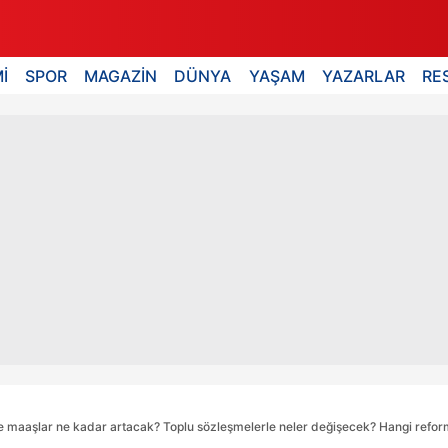
İ
SPOR
MAGAZİN
DÜNYA
YAŞAM
YAZARLAR
RE
aaşlar ne kadar artacak? Toplu sözleşmelerle neler değişecek? Hangi refor