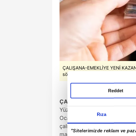
ÇALIŞANA-EMEKLİYE YENİ KAZANÇ:
sözleşmelerle neler değişecek? H
Reddet
ÇALIŞANLARA YENİ MAAŞ
Yüzde 30 zam ile net 22 bin 104
Rıza
Ocak itibariyle yürürlüğe girec
çalışanların da maaşları artaca
"Sitelerimizde reklam ve paza
maaşlarını yeniden belirleyece