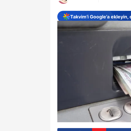
Takvim'i Google'a ekleyin,