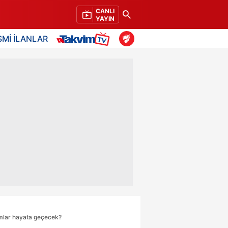
CANLI
YAYIN
SMİ İLANLAR
mlar hayata geçecek?