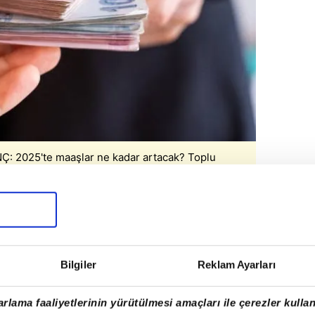
 2025'te maaşlar ne kadar artacak? Toplu
angi reformlar hayata geçecek? (AA)
 lira olarak belirlenen yeni asgari ücret, 1
Bilgiler
Reklam Ayarları
ek. Sadece asgari ücretlilerin değil, diğer
k. Özel sektör işverenleri, çalışanlarının
rlama faaliyetlerinin yürütülmesi amaçları ile çerezler kullan
k. Maaşı artan çalışanların iş göremezlik