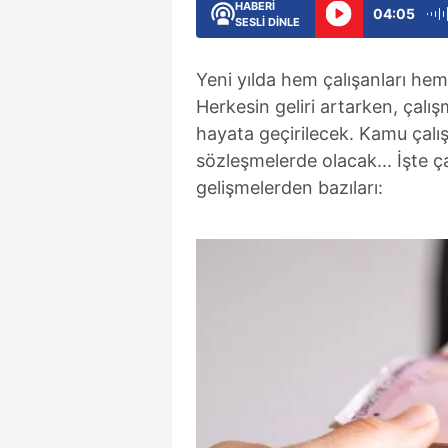
HABERİ
04:05
SESLİ DİNLE
Yeni yılda hem çalışanları hem
Herkesin geliri artarken, çalış
hayata geçirilecek. Kamu çalış
sözleşmelerde olacak... İşte ça
gelişmelerden bazıları: