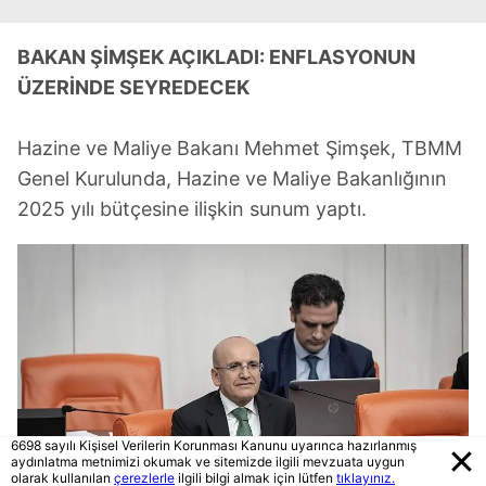
BAKAN ŞİMŞEK AÇIKLADI: ENFLASYONUN
ÜZERİNDE SEYREDECEK
Hazine ve Maliye Bakanı Mehmet Şimşek, TBMM
Genel Kurulunda, Hazine ve Maliye Bakanlığının
2025 yılı bütçesine ilişkin sunum yaptı.
6698 sayılı Kişisel Verilerin Korunması Kanunu uyarınca hazırlanmış
aydınlatma metnimizi okumak ve sitemizde ilgili mevzuata uygun
olarak kullanılan
çerezlerle
ilgili bilgi almak için lütfen
tıklayınız.