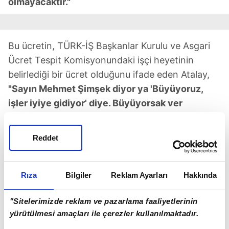
olmayacaktır."
Bu ücretin, TÜRK-İŞ Başkanlar Kurulu ve Asgari
Ücret Tespit Komisyonundaki işçi heyetinin
belirlediği bir ücret olduğunu ifade eden Atalay,
"Sayın Mehmet Şimşek diyor ya 'Büyüyoruz,
işler iyiye gidiyor' diye. Büyüyorsak ver
arkadaş."
ifadesini kullandı.
Reddet
Atalay, şöyle devam etti:
"Bir sonraki toplantının tarihini bilmiyorum.
Rıza
Bilgiler
Reklam Ayarları
Hakkında
Rakam bu. Bunu verirlerse imza atarız,
vermezlerse imza atmayız, orada olmayız.
"Sitelerimizde reklam ve pazarlama faaliyetlerinin
Görüşünü açıklaması gerekenler açıklamadı, biz
yürütülmesi amaçları ile çerezler kullanılmaktadır.
de mecbur kaldık, bunu size açıklıyoruz. Yani