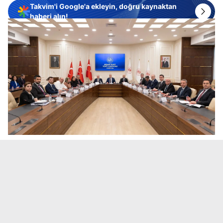
Takvim'i Google'a ekleyin, doğru kaynaktan
haberi alın!