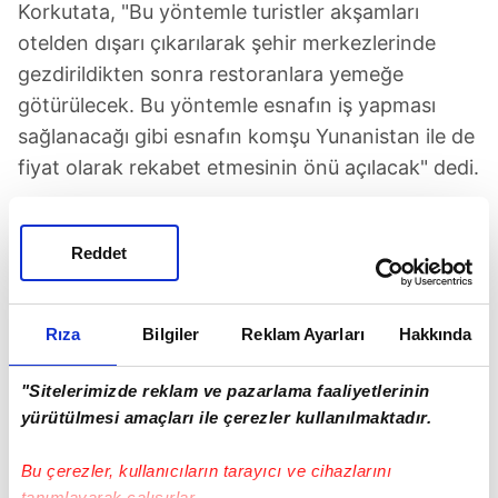
Korkutata, "Bu yöntemle turistler akşamları
otelden dışarı çıkarılarak şehir merkezlerinde
gezdirildikten sonra restoranlara yemeğe
götürülecek. Bu yöntemle esnafın iş yapması
sağlanacağı gibi esnafın komşu Yunanistan ile de
fiyat olarak rekabet etmesinin önü açılacak" dedi.
Reddet
Rıza
Bilgiler
Reklam Ayarları
Hakkında
TAKVİM UYGULAMASINI İNDİRMEK İÇİN
TIKLAYIN
"Sitelerimizde reklam ve pazarlama faaliyetlerinin
yürütülmesi amaçları ile çerezler kullanılmaktadır.
Bu çerezler, kullanıcıların tarayıcı ve cihazlarını
Kültür Ve Turizm Bakanlığı
tanımlayarak çalışırlar.