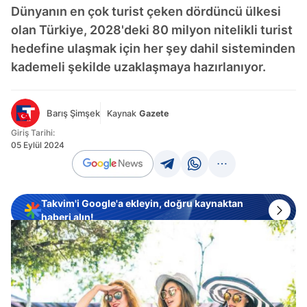
Dünyanın en çok turist çeken dördüncü ülkesi
olan Türkiye, 2028'deki 80 milyon nitelikli turist
hedefine ulaşmak için her şey dahil sisteminden
kademeli şekilde uzaklaşmaya hazırlanıyor.
Barış Şimşek
Kaynak
Gazete
Giriş Tarihi:
05 Eylül 2024
Takvim'i Google'a ekleyin, doğru kaynaktan
haberi alın!