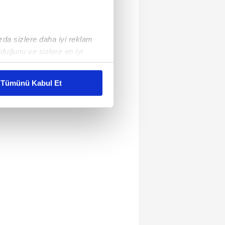
ızda sizlere daha iyi reklam
duğunu ve sizlere en iyi
liyetlerimizi karşılamak
Tümünü Kabul Et
ar gösterilmeyecektir."
çerezler kullanılmaktadır. Bu
u hizmetlerinin sunulması
i ve sizlere yönelik
nılacaktır.
kin detaylı bilgi için Ayarlar
ak ve sitemizde ilgili