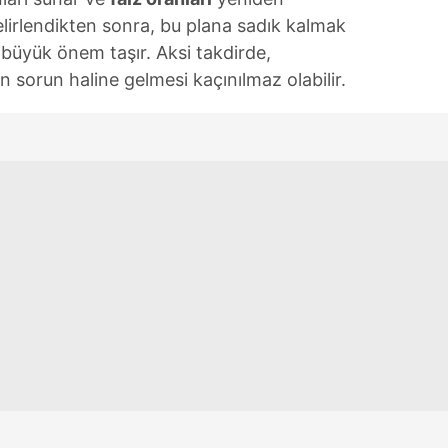
 çerezlerle ilgili bilgi almak için lütfen
tıklayınız
.
elirlendikten sonra, bu plana sadık kalmak
üyük önem taşır. Aksi takdirde,
n sorun haline gelmesi kaçınılmaz olabilir.