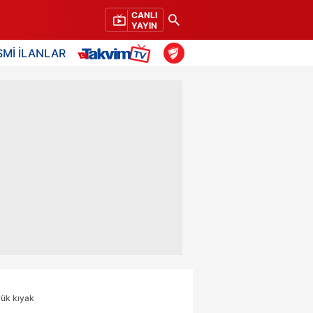
CANLI
YAYIN
SMİ İLANLAR
yük kıyak