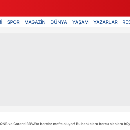
İ
SPOR
MAGAZİN
DÜNYA
YAŞAM
YAZARLAR
RE
 QNB ve Garanti BBVA'ta borçlar mefta oluyor! Bu bankalara borcu olanlara bü