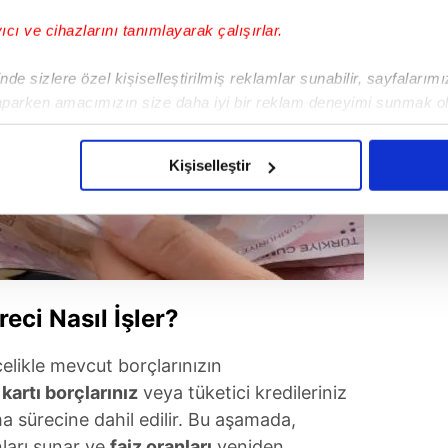
yıcı ve cihazlarını tanımlayarak çalışırlar.
de sizlere özel kişiselleştirilmiş reklamlar sunabilir, sayfalarım
aparken amacımızın size daha iyi bir reklam deneyimi sunmak ol
imizden gelen çabayı gösterdiğimizi ve bu noktada, reklamların ma
olduğunu sizlere hatırlatmak isteriz.
Kişiselleştir
çerezlere izin vermedikleri takdirde, kullanıcılara hedefli reklaml
abilmek için İnternet Sitemizde kendimize ve üçüncü kişilere ait 
isel verileriniz işlenmekte olup gerekli olan çerezler bilgi toplum
 çerezler, sitemizin daha işlevsel kılınması ve kişiselleştirilmes
eci Nasıl İşler?
 yapılması, amaçlarıyla sınırlı olarak açık rızanız dahilinde kulla
elikle mevcut borçlarınızın
aşağıda yer alan panel vasıtasıyla belirleyebilirsiniz. Çerezlere iliş
lgilendirme Metnimizi
ziyaret edebilirsiniz.
 kartı borçlarınız
veya tüketici kredileriniz
rma sürecine dahil edilir. Bu aşamada,
Korunması Kanunu uyarınca hazırlanmış Aydınlatma Metnimizi okum
ları sunar ve
faiz oranları
yeniden