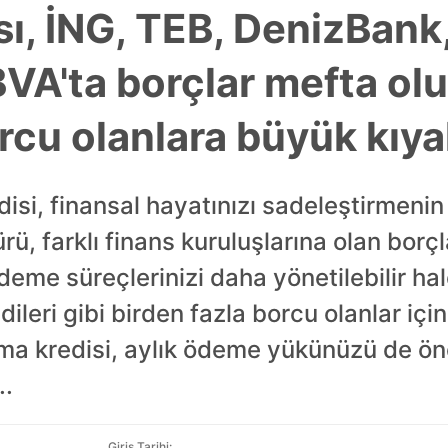
sı, İNG, TEB, DenizBan
BVA'ta borçlar mefta olu
rcu olanlara büyük kıya
si, finansal hayatınızı sadeleştirmenin e
rü, farklı finans kuruluşlarına olan borçla
ödeme süreçlerinizi daha yönetilebilir hale
edileri gibi birden fazla borcu olanlar içi
ma kredisi, aylık ödeme yükünüzü de öne
..
Giriş Tarihi: