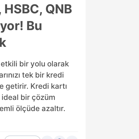
k, HSBC, QNB
yor! Bu
k
tkili bir yolu olarak
rınızı tek bir kredi
 getirir. Kredi kartı
n ideal bir çözüm
mli ölçüde azaltır.