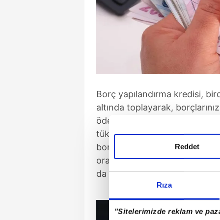
Borç yapılandırma kredisi, bir
altında toplayarak, borçlarınız
ödemenize imkan tanır. Özelli
tüketici kredisi olan bireyler 
borçlarınızı bu krediyle
tek bi
Reddet
oranlarından ve daha uzun vad
da ödeme yükünüzü hafifletir
Rıza
"Sitelerimizde reklam ve paza