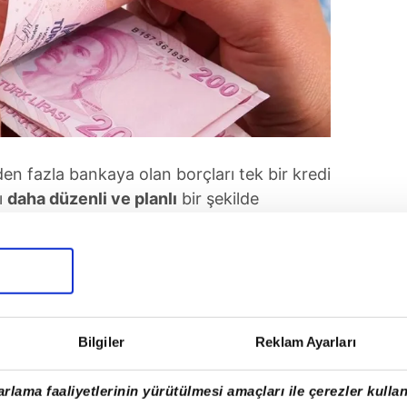
den fazla bankaya olan borçları tek bir kredi
ı
daha düzenli ve planlı
bir şekilde
kle
birden fazla kredi kartı borcu
veya
için bu yöntem oldukça etkilidir. Mevcut
r bankada toplayarak
, daha düşük faiz
e seçeneklerinden yararlanabilirsiniz. Bu
 ve
finansal stresinizi
azaltır.
Bilgiler
Reklam Ayarları
rlama faaliyetlerinin yürütülmesi amaçları ile çerezler kullan