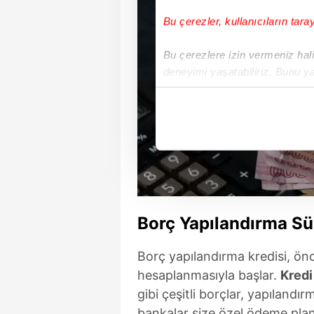
Bu çerezler, kullanıcıların tara
Bu çerezlere izin vermeniz halin
deneyimi yaşatabiliriz. Bunu y
içerikleri sunabilmek adına el
noktasında tek gelir kalemimiz 
Her halükârda, kullanıcılar, bu 
Sizlere daha iyi bir hizmet sun
çerezler vasıtasıyla çeşitli kiş
amacıyla kullanılmaktadır. Diğer
Borç Yapılandırma Sür
reklam/pazarlama faaliyetlerinin
Borç yapılandırma kredisi, önc
Çerezlere ilişkin tercihlerinizi 
butonuna tıklayabilir,
Çerez Bi
hesaplanmasıyla başlar.
Kredi
gibi çeşitli borçlar, yapılandı
6698 sayılı Kişisel Verilerin 
bankalar size özel ödeme plan