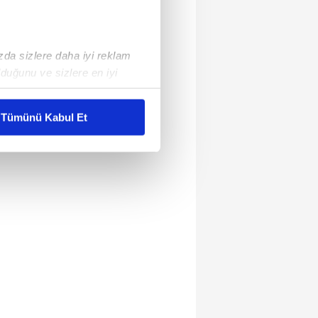
ızda sizlere daha iyi reklam
duğunu ve sizlere en iyi
liyetlerimizi karşılamak
Tümünü Kabul Et
ar gösterilmeyecektir."
çerezler kullanılmaktadır. Bu
u hizmetlerinin sunulması
i ve sizlere yönelik
nılacaktır.
kin detaylı bilgi için Ayarlar
ak ve sitemizde ilgili