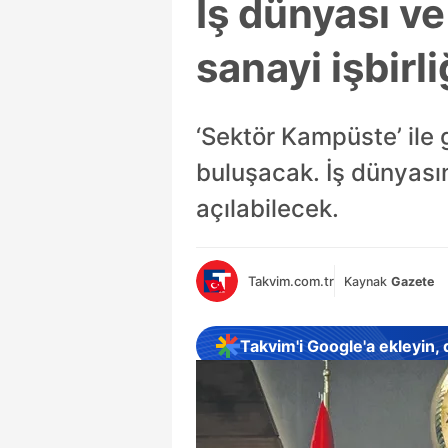
İş dünyası ve
sanayi işbirli
‘Sektör Kampüste’ ile 
buluşacak. İş dünyasın
açılabilecek.
Takvim.com.tr
Kaynak
Gazete
Takvim'i Google'a ekleyin,