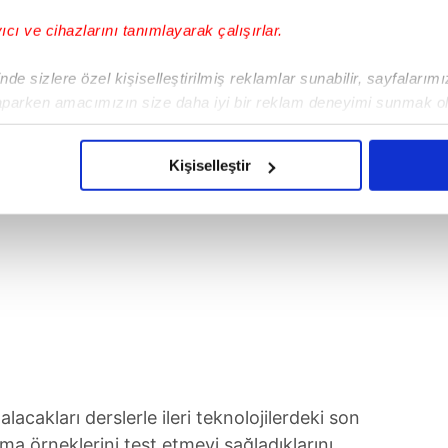
yıcı ve cihazlarını tanımlayarak çalışırlar.
de sizlere özel kişiselleştirilmiş reklamlar sunabilir, sayfalarım
aparken amacımızın size daha iyi bir reklam deneyimi sunmak ol
imizden gelen çabayı gösterdiğimizi ve bu noktada, reklamların ma
olduğunu sizlere hatırlatmak isteriz.
Kişiselleştir
çerezlere izin vermedikleri takdirde, kullanıcılara hedefli reklaml
abilmek için İnternet Sitemizde kendimize ve üçüncü kişilere ait 
isel verileriniz işlenmekte olup gerekli olan çerezler bilgi toplum
 çerezler, sitemizin daha işlevsel kılınması ve kişiselleştirilmes
 yapılması, amaçlarıyla sınırlı olarak açık rızanız dahilinde kulla
aşağıda yer alan panel vasıtasıyla belirleyebilirsiniz. Çerezlere iliş
lgilendirme Metnimizi
ziyaret edebilirsiniz.
lacakları derslerle ileri teknolojilerdeki son
Korunması Kanunu uyarınca hazırlanmış Aydınlatma Metnimizi okum
a örneklerini test etmeyi sağladıklarını