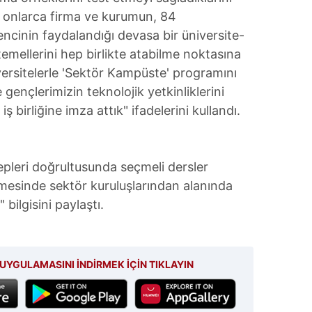
 çerezlerle ilgili bilgi almak için lütfen
tıklayınız
.
ü onlarca firma ve kurumun, 84
ncinin faydalandığı devasa bir üniversite-
temellerini hep birlikte atabilme noktasına
versitelerle 'Sektör Kampüste' programını
gençlerimizin teknolojik yetkinliklerini
iş birliğine imza attık" ifadelerini kullandı.
lepleri doğrultusunda seçmeli dersler
ilmesinde sektör kuruluşlarından alanında
bilgisini paylaştı.
UYGULAMASINI İNDİRMEK İÇİN TIKLAYIN