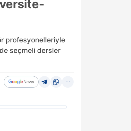
versite-
ör profesyonelleriyle
rde seçmeli dersler