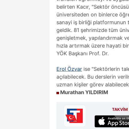
mevzuata uygun olarak kullanılan
belirten Kacır, "Sektör öncüs
üniversiteden on binlerce öğre
sanayi iş birliği platformunun 
geldik. 81 şehrimizde tüm üni
genişletmek, yapılandırmak ve 
hızla artırmak üzere hayati bir 
YÖK Başkanı Prof. Dr.
Erol Özvar
ise "Sektörlerin ta
açılabilecek. Bu derslerin ver
uzman kişiler görev alabilecek" 
Murathan YILDIRIM
TAKVİM 