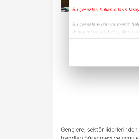
Bu çerezler, kullanıcıların tara
Bu çerezlere izin vermeniz halin
deneyimi yaşatabiliriz. Bunu y
içerikleri sunabilmek adına el
noktasında tek gelir kalemimiz 
Her halükârda, kullanıcılar, bu 
Sizlere daha iyi bir hizmet sun
çerezler vasıtasıyla çeşitli kiş
amacıyla kullanılmaktadır. Diğer
reklam/pazarlama faaliyetlerinin
Çerezlere ilişkin tercihlerinizi 
butonuna tıklayabilir,
Çerez Bi
Gençlere, sektör liderlerinden a
6698 sayılı Kişisel Verilerin 
trendleri öğrenmeyi ve uygulam