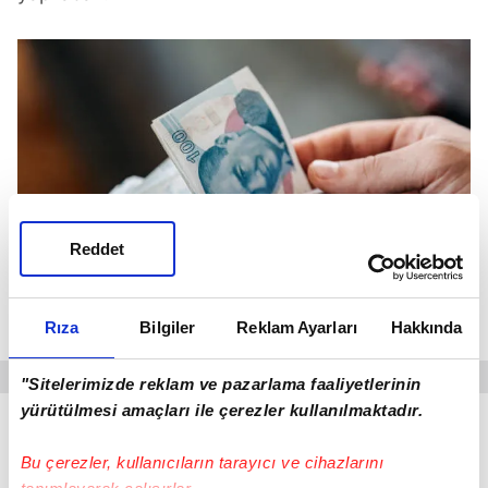
Reddet
Rıza
Bilgiler
Reklam Ayarları
Hakkında
"Sitelerimizde reklam ve pazarlama faaliyetlerinin
yürütülmesi amaçları ile çerezler kullanılmaktadır.
Gazi aylıkları da asgari ücret seviyesine
çıkarılıyor
Bu çerezler, kullanıcıların tarayıcı ve cihazlarını