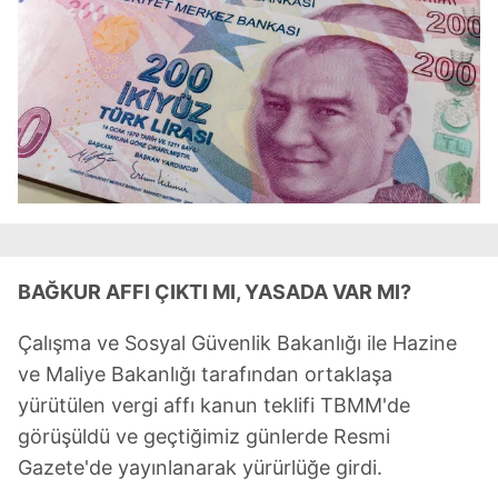
toplumu hizmetlerinin sunulması amacıyla
kullanılmaktadır. Diğer çerezler, sitemizin daha işlevsel
kılınması ve kişiselleştirilmesi ve sizlere yönelik
reklam/pazarlama faaliyetlerinin yapılması, amaçlarıyla
sınırlı olarak açık rızanız dahilinde kullanılacaktır.
Çerezlere ilişkin tercihlerinizi aşağıda yer alan panel
vasıtasıyla belirleyebilirsiniz. Çerezlere ilişkin detaylı bilgi
için Ayarlar butonuna tıklayabilir,
Çerez Bilgilendirme
Metnimizi
ziyaret edebilirsiniz.
BAĞKUR AFFI ÇIKTI MI, YASADA VAR MI?
6698 sayılı Kişisel Verilerin Korunması Kanunu uyarınca
hazırlanmış Aydınlatma Metnimizi okumak ve sitemizde
Çalışma ve Sosyal Güvenlik Bakanlığı ile Hazine
ilgili mevzuata uygun olarak kullanılan çerezlerle ilgili bilgi
ve Maliye Bakanlığı tarafından ortaklaşa
almak için lütfen
tıklayınız
.
yürütülen vergi affı kanun teklifi TBMM'de
görüşüldü ve geçtiğimiz günlerde Resmi
Gazete'de yayınlanarak yürürlüğe girdi.