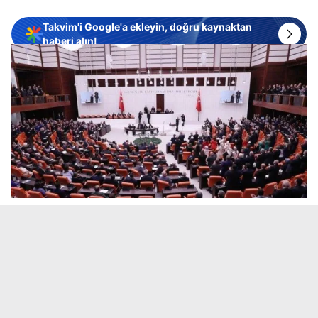
Takvim'i Google'a ekleyin, doğru kaynaktan
haberi alın!