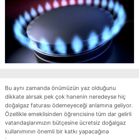
sınırlı olarak açık rızanız dahilinde kullanılacaktır.
Çerezlere ilişkin tercihlerinizi aşağıda yer alan panel
vasıtasıyla belirleyebilirsiniz. Çerezlere ilişkin detaylı bilgi
için Ayarlar butonuna tıklayabilir,
Çerez Bilgilendirme
Metnimizi
ziyaret edebilirsiniz.
6698 sayılı Kişisel Verilerin Korunması Kanunu uyarınca
hazırlanmış Aydınlatma Metnimizi okumak ve sitemizde
ilgili mevzuata uygun olarak kullanılan çerezlerle ilgili bilgi
almak için lütfen
tıklayınız
.
Bu aynı zamanda önümüzün yaz olduğunu
dikkate alırsak pek çok hanenin neredeyse hiç
doğalgaz faturası ödemeyeceği anlamına geliyor.
Özellikle emeklisinden öğrencisine tüm dar gelirli
vatandaşlarımızın bütçesine ücretsiz doğalgaz
kullanımının önemli bir katkı yapacağına