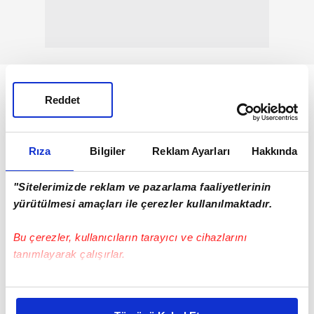
Reddet
Rıza
Bilgiler
Reklam Ayarları
Hakkında
"Sitelerimizde reklam ve pazarlama faaliyetlerinin
yürütülmesi amaçları ile çerezler kullanılmaktadır.
Bu çerezler, kullanıcıların tarayıcı ve cihazlarını
tanımlayarak çalışırlar.
1 YIL BOYUNCA MUTFAK VE SU İÇİN
KULLANILAN DOĞALGAZ ÜCRETSİZ
Bu çerezlere izin vermeniz halinde sizlere özel
kişiselleştirilmiş reklamlar sunabilir, sayfalarımızda sizlere